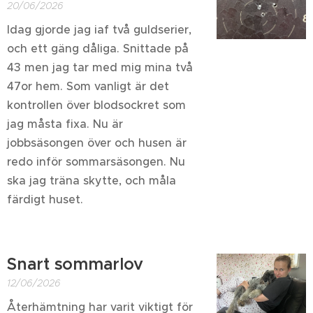
20/06/2026
Idag gjorde jag iaf två guldserier,
och ett gäng dåliga. Snittade på
43 men jag tar med mig mina två
47or hem. Som vanligt är det
kontrollen över blodsockret som
jag måsta fixa. Nu är
jobbsäsongen över och husen är
redo inför sommarsäsongen. Nu
ska jag träna skytte, och måla
färdigt huset.
Snart sommarlov
12/06/2026
Återhämtning har varit viktigt för