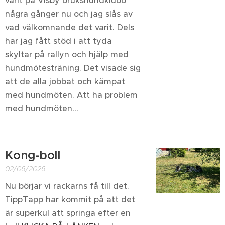
varit på Visby brukshundklubb
några gånger nu och jag slås av
vad välkomnande det varit. Dels
har jag fått stöd i att tyda
skyltar på rallyn och hjälp med
hundmötesträning. Det visade sig
att de alla jobbat och kämpat
med hundmöten. Att ha problem
med hundmöten...
Kong-boll
02/06/2026
Nu börjar vi rackarns få till det.
TippTapp har kommit på att det
är superkul att springa efter en