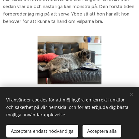
sedan vilar de och nästa liga kan mönstra på. Den första tiden
förbereder jag mig på att serva Ybbe så att hon har allt hon
behöver för att kunna ta hand om valparna bra.
Share
Vi använder cookies för att möjliggöra en korrekt funktion
och säkerhet på vår hemsida, och för att erbjuda dig bästa
möjliga användarupplevelse.
Acceptera endast nödvändiga
Acceptera alla
Cookies