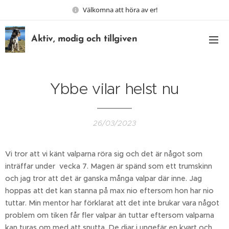
Välkomna att höra av er!
Aktiv, modig och tillgiven
Ybbe vilar helst nu
26/03/2023
Vi tror att vi känt valparna röra sig och det är något som
inträffar under vecka 7. Magen är spänd som ett trumskinn
och jag tror att det är ganska många valpar där inne. Jag
hoppas att det kan stanna på max nio eftersom hon har nio
tuttar. Min mentor har förklarat att det inte brukar vara något
problem om tiken får fler valpar än tuttar eftersom valparna
kan turas om med att snutta. De diar i ungefär en kvart och