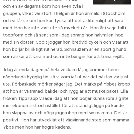
och en av dagarna kom hon även tvåa i
gruppen, vilket var stort. I helgen är hon anmäld i Stockholm
och vi får se om hon kan tycka att det är lite roligt att vara
med. Hon har inte varit ute så mycket i år. Hon är i varje fall i
toppform och så sent som i dag sprang hon halvmilen ihop
med sin dotter. Coolt joggar hon bredvid cykeln och visar att
hon börjar bli riktigt rutinerad. Schnauzern är en sportig hund
som älskar att vara med och inte bangar för att träna rejält.
Idag är enda dagen på hela veckan då jag kommer hem i
någorlunda hygglig tid, så vi kom iaf ut när det nästan var ljust
ute. Förbaskade mörker säger jag. Det märks på Ybbes kropp
att hon är vältränad, bakdel och rygg är ett muskelpaket. Lilla
fröken TippTapp visade idag att hon börjar kunna röra sig lite
mer ekonomiskt och istället för att ständigt ligga på kunde
hon slappna av och börja jogga ihop med sin mamma. Det är
positivt. Hon har utvecklat ett vägvinnande steg som mamma
Ybbe men hon har högre kadens.