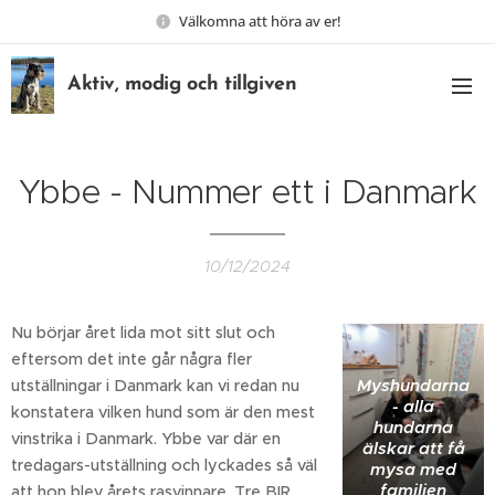
Välkomna att höra av er!
Aktiv, modig och tillgiven
Ybbe - Nummer ett i Danmark
10/12/2024
Nu börjar året lida mot sitt slut och
eftersom det inte går några fler
Myshundarna
utställningar i Danmark kan vi redan nu
- alla
konstatera vilken hund som är den mest
hundarna
vinstrika i Danmark. Ybbe var där en
älskar att få
tredagars-utställning och lyckades så väl
mysa med
familjen
att hon blev årets rasvinnare. Tre BIR