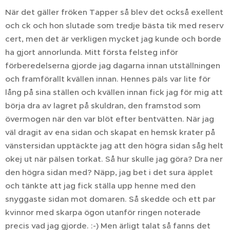
När det gäller fröken Tapper så blev det också exellent
och ck och hon slutade som tredje bästa tik med reserv
cert, men det är verkligen mycket jag kunde och borde
ha gjort annorlunda. Mitt första felsteg inför
förberedelserna gjorde jag dagarna innan utställningen
och framförallt kvällen innan. Hennes päls var lite för
lång på sina ställen och kvällen innan fick jag för mig att
börja dra av lagret på skuldran, den framstod som
övermogen när den var blöt efter bentvätten. När jag
väl dragit av ena sidan och skapat en hemsk krater på
vänstersidan upptäckte jag att den högra sidan såg helt
okej ut när pälsen torkat. Så hur skulle jag göra? Dra ner
den högra sidan med? Näpp, jag bet i det sura äpplet
och tänkte att jag fick ställa upp henne med den
snyggaste sidan mot domaren. Så skedde och ett par
kvinnor med skarpa ögon utanför ringen noterade
precis vad jag gjorde. :-) Men ärligt talat så fanns det