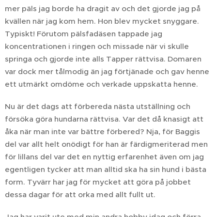
mer päls jag borde ha dragit av och det gjorde jag på
kvällen när jag kom hem. Hon blev mycket snyggare.
Typiskt! Förutom pälsfadäsen tappade jag
koncentrationen i ringen och missade när vi skulle
springa och gjorde inte alls Tapper rättvisa. Domaren
var dock mer tålmodig än jag förtjänade och gav henne
ett utmärkt omdöme och verkade uppskatta henne.
Nu är det dags att förbereda nästa utställning och
försöka göra hundarna rättvisa. Var det då knasigt att
åka när man inte var bättre förbered? Nja, för Baggis
del var allt helt onödigt för han är färdigmeriterad men
för lillans del var det en nyttig erfarenhet även om jag
egentligen tycker att man alltid ska ha sin hund i bästa
form. Tyvärr har jag för mycket att göra på jobbet
dessa dagar för att orka med allt fullt ut.
Jag har varit ute med min andra hobby idag och förra