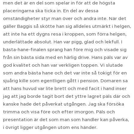
men det är en del som spelar in för att de högsta
placeringarna ska ticka in. En del av dessa
omständigheter styr man över och andra inte. När det
gäller Baggis så skötte han sig alldeles utmärkt i helgen,
att inte ha ett dygns resa i kroppen, som förra helgen,
underlättade absolut. Han var pigg, glad och lekfull. I
bästa-hane-finalen sprang han före mig och visade sig
från sin bästa sida med en härlig drive. Hans päls var av
god kvalitet och han var verkligen toppen. Vi slutade
som andra bästa hane och det var inte så tokigt för en
sjuårig kille som egentligen gått i pension. Domaren sa
att hans huvud var lite brett och med facit i hand inser
jag att jag borde tagit bort det yttre lagret päls där och
kanske hade det påverkat utgången. Jag ska försöka
trimma och visa före och efter imorgon. Päls och
presentation är det som man som handler kan påverka,
i övrigt ligger utgången utom ens händer.