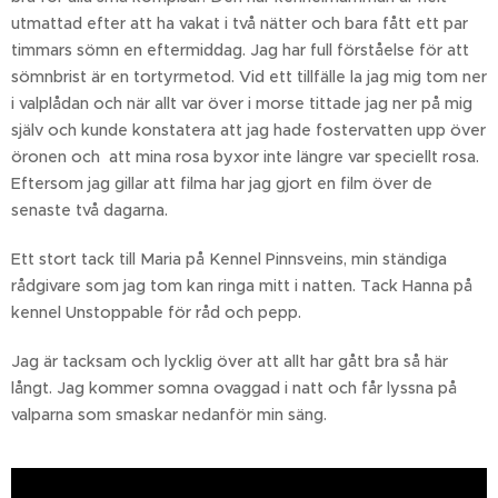
utmattad efter att ha vakat i två nätter och bara fått ett par
timmars sömn en eftermiddag. Jag har full förståelse för att
sömnbrist är en tortyrmetod. Vid ett tillfälle la jag mig tom ner
i valplådan och när allt var över i morse tittade jag ner på mig
själv och kunde konstatera att jag hade fostervatten upp över
öronen och att mina rosa byxor inte längre var speciellt rosa.
Eftersom jag gillar att filma har jag gjort en film över de
senaste två dagarna.
Ett stort tack till Maria på Kennel Pinnsveins, min ständiga
rådgivare som jag tom kan ringa mitt i natten. Tack Hanna på
kennel Unstoppable för råd och pepp.
Jag är tacksam och lycklig över att allt har gått bra så här
långt. Jag kommer somna ovaggad i natt och får lyssna på
valparna som smaskar nedanför min säng.