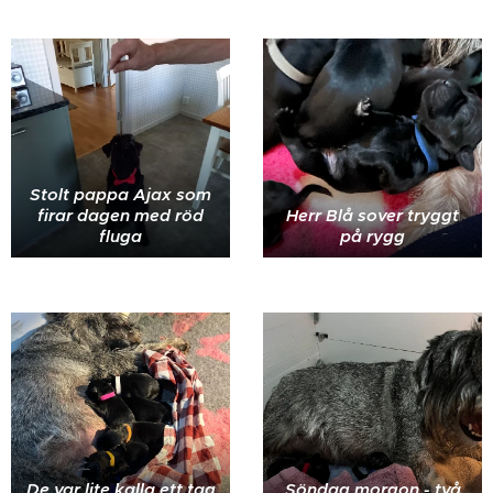
Stolt pappa Ajax som
firar dagen med röd
Herr Blå sover tryggt
fluga
på rygg
De var lite kalla ett tag
Söndag morgon - två