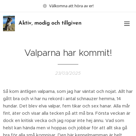
Välkomna att höra av er!
Aktiv, modig och tillgiven
Valparna har kommit!
23/03/2025
Så kom äntligen valparna, som jag har väntat och nojat. Allt har
gått bra och vi har nu rekord i antal schnauzer hemma, 14
hundar. Det blev elva valpar, fem tikar och sex hanar. Alla mår
fint, äter och visar alla tecken på att må bra. Första veckan är
dock en kritisk vecka och jag ropar inte hej ännu. Vad som
helst kan hända men vi hoppas och jobbar för att allt ska gå
bra för alla små kompisar. Den här kennelmamman är helt