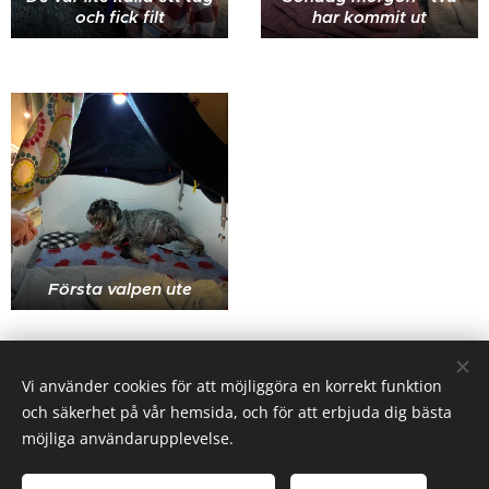
och fick filt
har kommit ut
Första valpen ute
Share
Vi använder cookies för att möjliggöra en korrekt funktion
och säkerhet på vår hemsida, och för att erbjuda dig bästa
möjliga användarupplevelse.