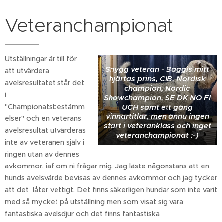
Veteranchampionat
Utställningar är till för
Snygg veteran - Baggis mitt
att utvärdera
hjärtas prins, CIB, Nordisk
avelsresultatet står det
champion, Nordic
i
Showchampion, SE DK NO FI
UCH samt ett gäng
"Championatsbestämm
vinnartitlar, men ännu ingen
elser" och en veterans
start i veteranklass och inget
avelsresultat utvärderas
veteranchampionat :-)
inte av veteranen själv i
ringen utan av dennes
avkommor, iaf om ni frågar mig. Jag läste någonstans att en
hunds avelsvärde bevisas av dennes avkommor och jag tycker
att det låter vettigt. Det finns säkerligen hundar som inte varit
med så mycket på utställning men som visat sig vara
fantastiska avelsdjur och det finns fantastiska