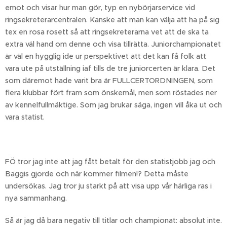
emot och visar hur man gör, typ en nybörjarservice vid
ringsekreterarcentralen. Kanske att man kan välja att ha på sig
tex en rosa rosett så att ringsekreterarna vet att de ska ta
extra väl hand om denne och visa tillrätta. Juniorchampionatet
är väl en hygglig ide ur perspektivet att det kan få folk att
vara ute på utställning iaf tills de tre juniorcerten är klara. Det
som däremot hade varit bra är FULLCERTORDNINGEN, som
flera klubbar fört fram som önskemål, men som röstades ner
av kennelfullmäktige. Som jag brukar säga, ingen vill åka ut och
vara statist.
FÖ tror jag inte att jag fått betalt för den statistjobb jag och
Baggis gjorde och när kommer filmen!? Detta måste
undersökas. Jag tror ju starkt på att visa upp vår härliga ras i
nya sammanhang.
Så är jag då bara negativ till titlar och championat: absolut inte.