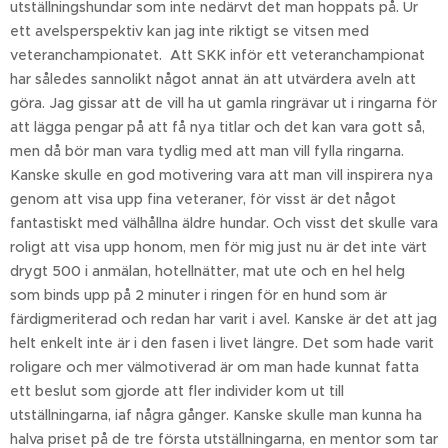
utställningshundar som inte nedärvt det man hoppats på. Ur
ett avelsperspektiv kan jag inte riktigt se vitsen med
veteranchampionatet. Att SKK inför ett veteranchampionat
har således sannolikt något annat än att utvärdera aveln att
göra. Jag gissar att de vill ha ut gamla ringrävar ut i ringarna för
att lägga pengar på att få nya titlar och det kan vara gott så,
men då bör man vara tydlig med att man vill fylla ringarna.
Kanske skulle en god motivering vara att man vill inspirera nya
genom att visa upp fina veteraner, för visst är det något
fantastiskt med välhållna äldre hundar. Och visst det skulle vara
roligt att visa upp honom, men för mig just nu är det inte värt
drygt 500 i anmälan, hotellnätter, mat ute och en hel helg
som binds upp på 2 minuter i ringen för en hund som är
färdigmeriterad och redan har varit i avel. Kanske är det att jag
helt enkelt inte är i den fasen i livet längre. Det som hade varit
roligare och mer välmotiverad är om man hade kunnat fatta
ett beslut som gjorde att fler individer kom ut till
utställningarna, iaf några gånger. Kanske skulle man kunna ha
halva priset på de tre första utställningarna, en mentor som tar