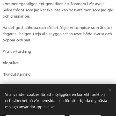
kommer egentligen epi-genetiken att förändra i vår avel?
Svåra frågor som jag kanske inte kan besvara men som jag går
och grunnar på.
Ha det gott allihopa och såklart följer vi kompisar som är ute i
ringarna i helgen. Heja alla snygga schnauzrar, både svarta och
peppar och salt.
#fullcertordning
#löptikar
"hundutställning
Share
Vi använder cookies för att möjliggöra en korrekt funktion
och säkerhet på vår hemsida, och för att erbjuda dig bästa
möjliga användarupplevelse.