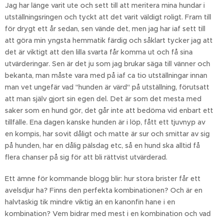
Jag har länge varit ute och sett till att meritera mina hundar i
utställningsringen och tyckt att det varit väldigt roligt. Fram till
för drygt ett år sedan, sen vände det, men jag har iaf sett till
att göra min yngsta hemmatik färdig och såklart tycker jag att
det är viktigt att den lilla svarta får komma ut och få sina
utvärderingar. Sen är det ju som jag brukar säga till vänner och
bekanta, man måste vara med på iaf ca tio utställningar innan
man vet ungefär vad "hunden är värd" på utställning, förutsatt
att man själv gjort sin egen del. Det är som det mesta med
saker som en hund gör, det går inte att bedöma vid enbart ett
tillfälle. Ena dagen kanske hunden är i löp, fått ett tjuvnyp av
en kompis, har sovit dåligt och matte är sur och smittar av sig
på hunden, har en dålig pälsdag etc, så en hund ska alltid få
flera chanser på sig för att bli rättvist utvärderad.
Ett ämne för kommande blogg blir: hur stora brister får ett
avelsdjur ha? Finns den perfekta kombinationen? Och är en
halvtaskig tik mindre viktig än en kanonfin hane i en
kombination? Vem bidrar med mest i en kombination och vad