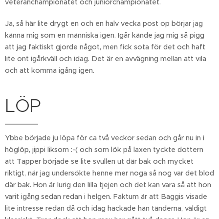
veteranchampionatet och juniorchampionatet.
Ja, så här lite drygt en och en halv vecka post op börjar jag
känna mig som en människa igen. Igår kände jag mig så pigg
att jag faktiskt gjorde något, men fick sota för det och haft
lite ont igårkväll och idag. Det är en avvägning mellan att vila
och att komma igång igen.
LÖP
Ybbe började ju löpa för ca två veckor sedan och går nu in i
höglöp, jippi liksom :-( och som lök på laxen tyckte dottern
att Tapper började se lite svullen ut där bak och mycket
riktigt, när jag undersökte henne mer noga så nog var det blod
där bak. Hon är lurig den lilla tjejen och det kan vara så att hon
varit igång sedan redan i helgen. Faktum är att Baggis visade
lite intresse redan då och idag hackade han tänderna, väldigt