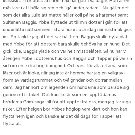
klassiskt. Tror dock att hon max har gått två dagar. Hon är en
mästare i att hålla sig ren och "gå under radarn". Nu gäller det
som det allra Julle att matte håller koll på hela haremet samt
Sultanen Baggis. Ybbe flyttade ut till min dotter i går, för att
underlätta nattsömnen i stora huset och idag när nästa tik gick
in i löp tänkte jag att det var bäst om Baggis skulle byta plats
med Ybbe för att dottern bara skulle behöva ha en hund. Det
gick icke, Baggis ylade och var helt missbelåten. Så nu har vi
återigen Ybbe i dotterns hus och Baggis och Tapper på var sin
sid om en extra hög barngrind. Och yes, för alla erfarna som
läser och är kloka, när jag inte är hemma har jag en vallgrav i
form av vardagsrummet och två grindar och dörrar mellan
dem. Jag har hört om legenden om hundarna som parade sig
genom ett staket. Det kanske är som en uppfödarnas
bröderna Grim-saga ,till för att uppfostra oss, men jag tar inga
risker. Efter helgen bör Ybbes höglöp vara klart och hon kan
flytta hem igen och kanske är det då dags för Tapper att
flytta ut.