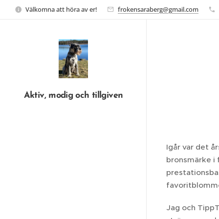
Välkomna att höra av er!
frokensaraberg@gmail.com
Aktiv, modig och tillgiven
Igår var det å
bronsmärke i f
prestationsba
favoritblomm
Jag och TippTa