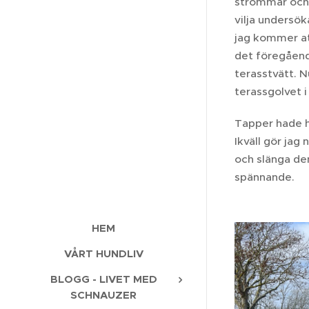
strömmar och e
vilja undersök
jag kommer att
det föregående
terasstvätt. 
terassgolvet i
Tapper hade hi
Ikväll gör jag
och slänga den
spännande.
HEM
VÅRT HUNDLIV
BLOGG - LIVET MED
SCHNAUZER