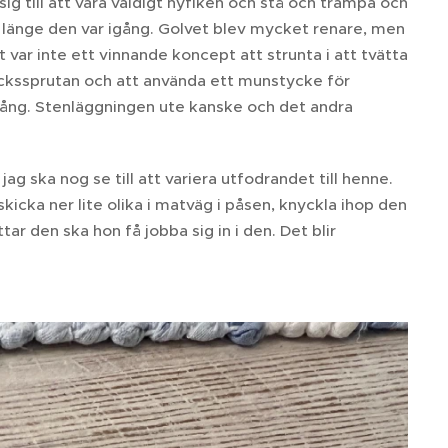
g till att vara väldigt nyfiken och stå och trampa och
 så länge den var igång. Golvet blev mycket renare, men
t var inte ett vinnande koncept att strunta i att tvätta
ryckssprutan och att använda ett munstycke för
mgång. Stenläggningen ute kanske och det andra
ag ska nog se till att variera utfodrandet till henne.
icka ner lite olika i matväg i påsen, knyckla ihop den
ar den ska hon få jobba sig in i den. Det blir