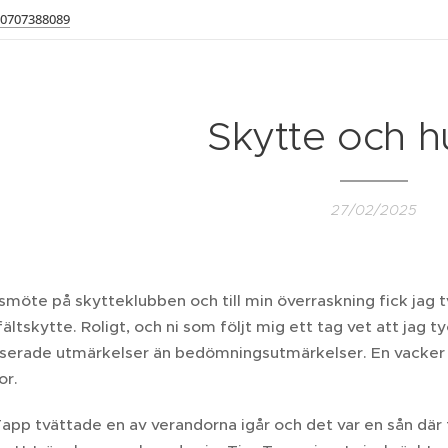
0707388089
Skytte och h
27/02/2025
rsmöte på skytteklubben och till min överraskning fick jag 
ältskytte. Roligt, och ni som följt mig ett tag vet att jag t
serade utmärkelser än bedömningsutmärkelser. En vacker o
or.
pp tvättade en av verandorna igår och det var en sån där t