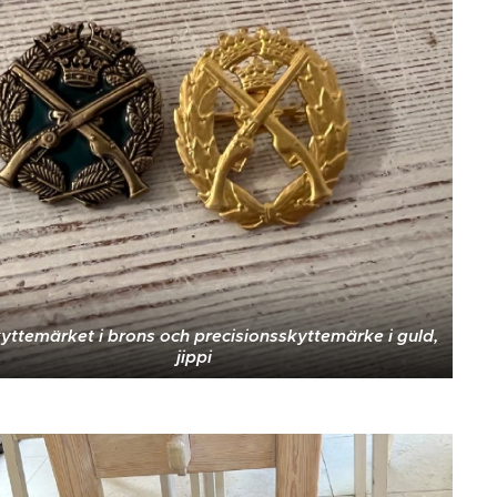
yttemärket i brons och precisionsskyttemärke i guld,
jippi