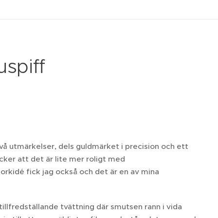
uspiff
två utmärkelser, dels guldmärket i precision och ett
ycker att det är lite mer roligt med
rkidé fick jag också och det är en av mina
illfredställande tvättning där smutsen rann i vida