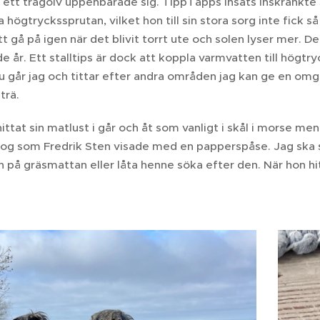
tt trägolv uppenbarade sig. TippTapps insats inskränkte si
a högtryckssprutan, vilket hon till sin stora sorg inte fick
 gå på igen när det blivit torrt ute och solen lyser mer. De
 år. Ett stalltips är dock att koppla varmvatten till högt
Nu går jag och tittar efter andra områden jag kan ge en o
 trä.
ttat sin matlust i går och åt som vanligt i skål i morse men j
 nog som Fredrik Sten visade med en papperspåse. Jag ska sk
 på gräsmattan eller låta henne söka efter den. När hon hitt