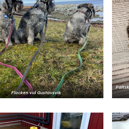
Fältsk
Flocken vid Gustavsvik