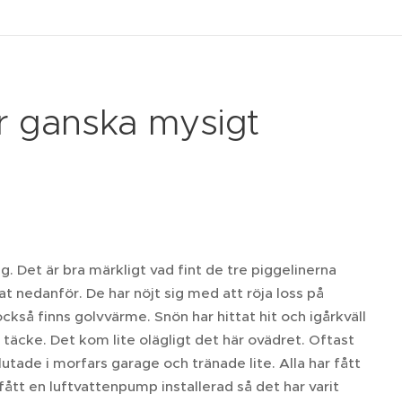
r ganska mysigt
. Det är bra märkligt vad fint de tre piggelinerna
at nedanför. De har nöjt sig med att röja loss på
ckså finns golvvärme. Snön har hittat hit och igårkväll
täcke. Det kom lite olägligt det här ovädret. Oftast
utade i morfars garage och tränade lite. Alla har fått
ått en luftvattenpump installerad så det har varit