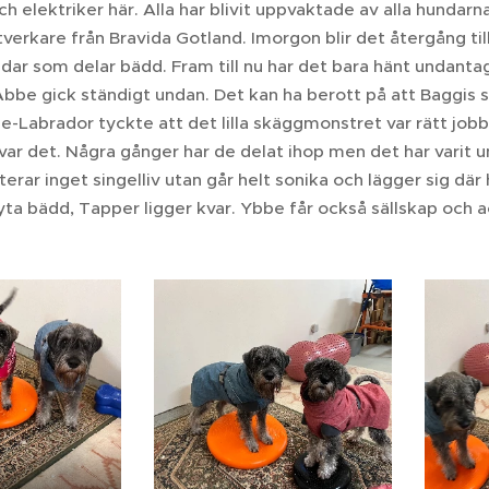
ch elektriker här. Alla har blivit uppvaktade av alla hundarna,
verkare från Bravida Gotland. Imorgon blir det återgång til
dar som delar bädd. Fram till nu har det bara hänt undanta
 Abbe gick ständigt undan. Det kan ha berott på att Baggis 
e-Labrador tyckte att det lilla skäggmonstret var rätt job
ar det. Några gånger har de delat ihop men det har varit un
rar inget singelliv utan går helt sonika och lägger sig där 
yta bädd, Tapper ligger kvar. Ybbe får också sällskap och a