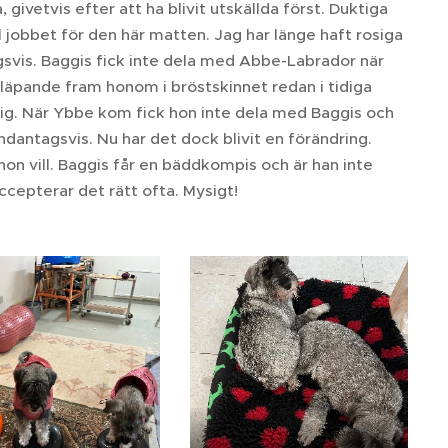
 givetvis efter att ha blivit utskällda först. Duktiga
l jobbet för den här matten. Jag har länge haft rosiga
gsvis. Baggis fick inte dela med Abbe-Labrador när
släpande fram honom i bröstskinnet redan i tidiga
big. När Ybbe kom fick hon inte dela med Baggis och
dantagsvis. Nu har det dock blivit en förändring.
hon vill. Baggis får en bäddkompis och är han inte
ccepterar det rätt ofta. Mysigt!