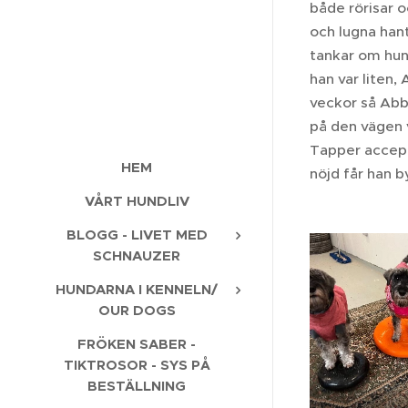
både rörisar o
och lugna hant
tankar om hun
han var liten,
veckor så Abb
på den vägen v
Tapper accepte
HEM
nöjd får han b
VÅRT HUNDLIV
BLOGG - LIVET MED
SCHNAUZER
HUNDARNA I KENNELN/
OUR DOGS
FRÖKEN SABER -
TIKTROSOR - SYS PÅ
BESTÄLLNING