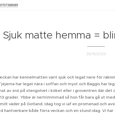
0707388089
Sjuk matte hemma = bli
30/11/2023
ckan har kennelmatten varit sjuk och legat nere för räkning
Tjejerna har legat nära i soffan och myst och Baggis har leg
at av snö på stengolvet i köket eller i groventren där det o
 13 grader. Ybbe är nertrimmmad så hon får bara gå ut med 
milt väder på Gotland. Idag tog vi iaf en promenad och avsl
d hantverkare både förra veckan och en stund idag. Vi har f