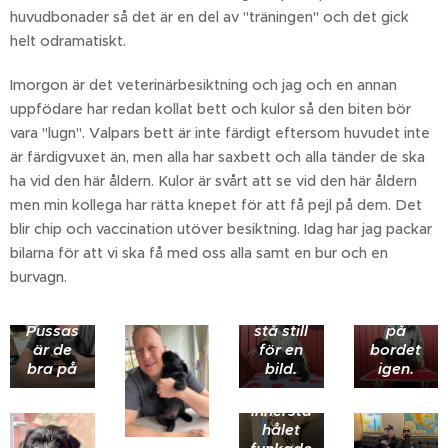
huvudbonader så det är en del av "träningen" och det gick
helt odramatiskt.
Imorgon är det veterinärbesiktning och jag och en annan
uppfödare har redan kollat bett och kulor så den biten bör
vara "lugn". Valpars bett är inte färdigt eftersom huvudet inte
är färdigvuxet än, men alla har saxbett och alla tänder de ska
ha vid den här åldern. Kulor är svårt att se vid den här åldern
men min kollega har rätta knepet för att få pejl på dem. Det
Frk
blir chip och vaccination utöver besiktning. Idag har jag packar
Turkos -
bilarna för att vi ska få med oss alla samt en bur och en
som
efter en
Fröken
burvagn.
vecka
Lime
kunde
hamnade
Pussas
stå still
på
Det här
är de
för en
bordet
halsbandet
bra på
bild.
igen.
inspänt
Dubbeltrubbel
på
Igår
spejar
innersta
Morgonstu
Lite
skulle
ut innan
hålet
- inte
olika
de få
de