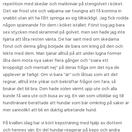
repetition med skedar och matknivar på stengolvet i köket.
Det var frost ute och valparna var tvungna att få komma in
snabbt utan att ha fått springa av sig tillräckligt. Jag fick rodda
någon spännande för dem i köket istället. Först tog jag bara
sex stycken med skrammel på golvet, men sen hade jag inte
hjärta att låta resten vänta. De har varit med om skedarna
förut och denna gång började de bära om kring på den och
lekte med dem. Man tjänar alltså på att under lugna former
låta dem möta nya saker flera gånger och "svara ett
kroppsligt och mentalt nej" på deras fråga om det nya de
upplever är farligt. Om vi bara "är" och låtsas som att det
regnar, alltså inte ynkar och bekräftar frågor om fara, så
brukar det bli bra. Den hade solen värmt upp ute och alla
kunde få vara ute och busa av sig. En vän som utbildar sig till
hundtränare berättade att hundar som bär omkring på saker är
mer sannolikt att bli en duktig arbetande hund.
På kvällen idag har vi kört kepsträning med hjälp av dottern
och hennes vän. En del hundar reagerar på keps och andra