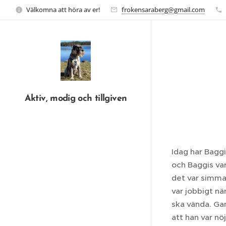
Välkomna att höra av er!
frokensaraberg@gmail.com
Aktiv, modig och tillgiven
Idag har Bagg
och Baggis var
det var simma
var jobbigt nä
ska vända. Ga
att han var nö