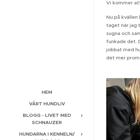
Vi kommer att
Nu på kvällen h
taget när jag t
sugna och sam
funkade det. D
jobbat med hus
det mer prome
HEM
VÅRT HUNDLIV
BLOGG - LIVET MED
SCHNAUZER
HUNDARNA I KENNELN/