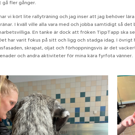
 gå fler gånger.
ar vi kört lite rallyträning och jag inser att jag behöver lär
ränar. I kväll ville alla vara med och jobba samtidigt så det b
arbetsvilliga. En tanke är dock att fröken TippTapp ska s
et har varit fokus på sitt och ligg och stadga idag. I övrigt 
fasaden, skrapat, oljat och förhoppningsvis är det vackert
nader och andra aktiviteter för mina kära fyrfota vänner.