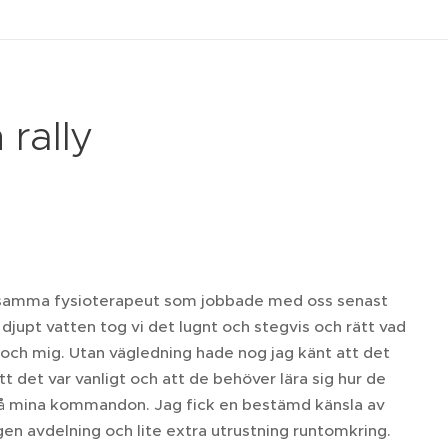
 rally
ar samma fysioterapeut som jobbade med oss senast
 djupt vatten tog vi det lugnt och stegvis och rätt vad
och mig. Utan vägledning hade nog jag känt att det
t det var vanligt och att de behöver lära sig hur de
på mina kommandon. Jag fick en bestämd känsla av
egen avdelning och lite extra utrustning runtomkring.