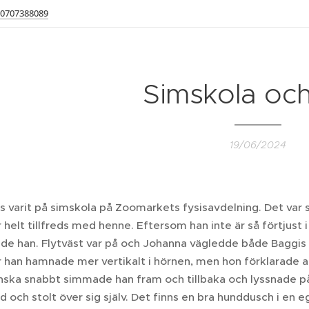
0707388089
Simskola och
19/06/2024
is varit på simskola på Zoomarkets fysisavdelning. Det v
 helt tillfreds med henne. Eftersom han inte är så förtjust i
de han. Flytväst var på och Johanna vägledde både Baggis 
r han hamnade mer vertikalt i hörnen, men hon förklarade at
nska snabbt simmade han fram och tillbaka och lyssnade 
jd och stolt över sig själv. Det finns en bra hunddusch i en 