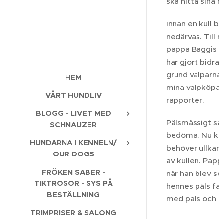
ska hitta sina
Innan en kull 
nedärvas. Till
pappa Baggis o
har gjort bid
grund valparna
HEM
mina valpköpar
VÅRT HUNDLIV
rapporter.
BLOGG - LIVET MED
Pälsmässigt så
SCHNAUZER
bedöma. Nu kan
HUNDARNA I KENNELN/
behöver ullkam
OUR DOGS
av kullen. Pap
FRÖKEN SABER -
när han blev 
TIKTROSOR - SYS PÅ
hennes päls fa
BESTÄLLNING
med päls och 
TRIMPRISER & SALONG