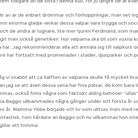
 hem tidigare än de sista i denna kull, för ju längre de är k
blir av är de enbart drömmar och förhoppningar, man vet in
 min enorma glädje verkar dessa valpar vara trygga och soci
ch de andra är lugnare, lite mer tjuren Ferdinand, som mamm
ragit men också genetiken. Hur valparna ska bli som vuxna
 har. Jag rekommenderar alla att anmäla sig till valpkurs o
e har fortsatt med promenader i städer, djurparker och puba
g vi snabbt att ca hälften av valparna skulle få mycket bra 
 jag se att även dessa sena har fina pälsar, de kom bara li
mas, också finns några som faktiskt aldrig behöver "ullas",
pa Baggis ullkammades några gånger under sitt första år som
sex år. Mamma Ybbe började sitt liv som ulltuss men med r
ntastisk, tom hårdare än Baggis och nu ullkammas hon inte 
gillar att trimma.