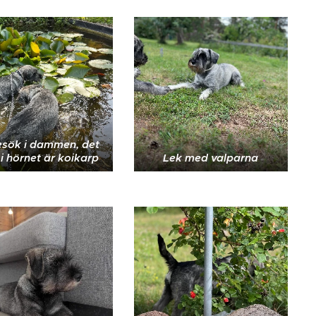
esök i dammen, det
i hörnet är koikarp
Lek med valparna