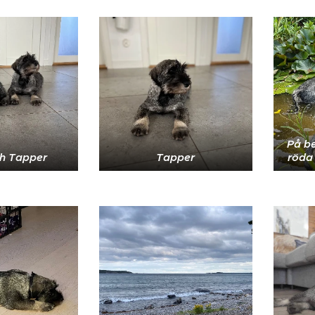
På b
ch Tapper
Tapper
röda 