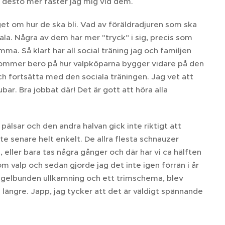
var desto mer fäster jag mig vid dem.
get om hur de ska bli. Vad av föräldradjuren som ska
ala. Några av dem har mer "tryck" i sig, precis som
a. Så klart har all social träning jag och familjen
 kommer bero på hur valpköparna bygger vidare på den
ch fortsätta med den sociala träningen. Jag vet att
r. Bra jobbat där! Det är gott att höra alla
pälsar och den andra halvan gick inte riktigt att
te senare helt enkelt. De allra flesta schnauzer
 eller bara tas några gånger och där har vi ca hälften
 valp och sedan gjorde jag det inte igen förrän i år
egelbunden ullkamning och ett trimschema, blev
längre. Japp, jag tycker att det är väldigt spännande