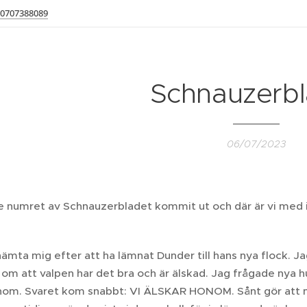
0707388089
Schnauzerbl
06/07/2023
e numret av Schnauzerbladet kommit ut och där är vi med i 
hämta mig efter att ha lämnat Dunder till hans nya flock. Ja
m att valpen har det bra och är älskad. Jag frågade nya h
om. Svaret kom snabbt: VI ÄLSKAR HONOM. Sånt gör att mitt