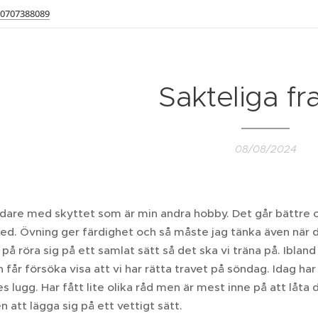
0707388089
Sakteliga f
08/08/2024
are med skyttet som är min andra hobby. Det går bättre och
ed. Övning ger färdighet och så måste jag tänka även när de
å röra sig på ett samlat sätt så det ska vi träna på. Ibland f
får försöka visa att vi har rätta travet på söndag. Idag har 
 lugg. Har fått lite olika råd men är mest inne på att låta
 att lägga sig på ett vettigt sätt.