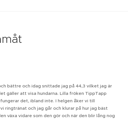
ramåt
 bättre och idag snittade jag på 44,3 vilket jag är
t gäller att visa hundarna. Lilla fröken TippTapp
ungerar det, ibland inte. I helgen åker vi till
vi ringtränat och jag går och klurar på hur jag bäst
 den växa vidare som den gör och när den blir lång nog