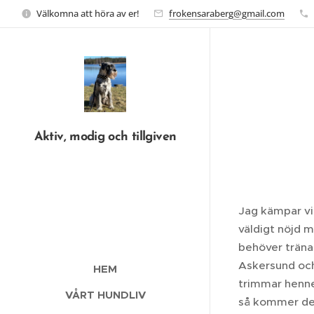
Välkomna att höra av er!
frokensaraberg@gmail.com
Aktiv, modig och tillgiven
Jag kämpar vid
väldigt nöjd m
behöver träna p
Askersund och 
HEM
trimmar hennes
VÅRT HUNDLIV
så kommer den