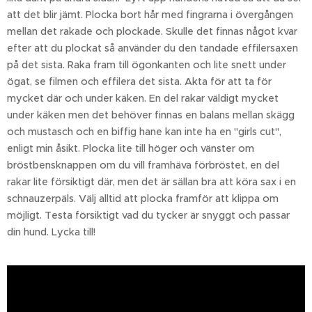
att det blir jämt. Plocka bort hår med fingrarna i övergången
mellan det rakade och plockade. Skulle det finnas något kvar
efter att du plockat så använder du den tandade effilersaxen
på det sista. Raka fram till ögonkanten och lite snett under
ögat, se filmen och effilera det sista. Akta för att ta för
mycket där och under käken. En del rakar väldigt mycket
under käken men det behöver finnas en balans mellan skägg
och mustasch och en biffig hane kan inte ha en "girls cut",
enligt min åsikt. Plocka lite till höger och vänster om
bröstbensknappen om du vill framhäva förbröstet, en del
rakar lite försiktigt där, men det är sällan bra att köra sax i en
schnauzerpäls. Välj alltid att plocka framför att klippa om
möjligt. Testa försiktigt vad du tycker är snyggt och passar
din hund. Lycka till!