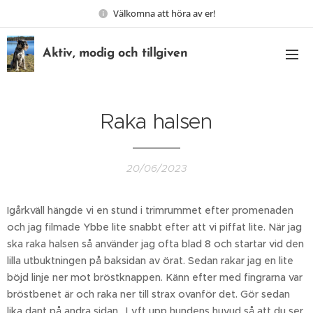
Välkomna att höra av er!
Aktiv, modig och tillgiven
Raka halsen
20/06/2023
Igårkväll hängde vi en stund i trimrummet efter promenaden
och jag filmade Ybbe lite snabbt efter att vi piffat lite. När jag
ska raka halsen så använder jag ofta blad 8 och startar vid den
lilla utbuktningen på baksidan av örat. Sedan rakar jag en lite
böjd linje ner mot bröstknappen. Känn efter med fingrarna var
bröstbenet är och raka ner till strax ovanför det. Gör sedan
lika dant på andra sidan. Lyft upp hundens huvud så att du ser