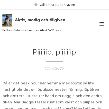
Välkomna att höra av er!
Aktiv, modig och tillgiven
Fröken Sabers schnauzer
Alert 'n' Brave
Piiiiiip, piiiiiiip
11/07/2025
Då är det peak hour här hemma med löptik så lite
hastigt blir det en löptikssemester för mig, löptiken
och dottern. Husse tar hand om Baggis och den andra
tiken. När Baggis tassar runt som värst och piiiper och
har sig, undrar man, hur ska vi få sova? Men faktum är