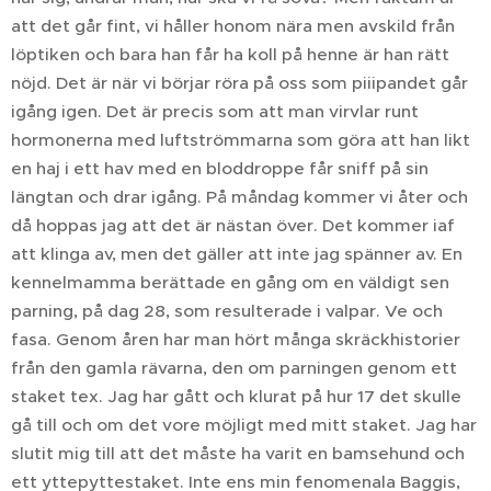
att det går fint, vi håller honom nära men avskild från
löptiken och bara han får ha koll på henne är han rätt
nöjd. Det är när vi börjar röra på oss som piiipandet går
igång igen. Det är precis som att man virvlar runt
hormonerna med luftströmmarna som göra att han likt
en haj i ett hav med en bloddroppe får sniff på sin
längtan och drar igång. På måndag kommer vi åter och
då hoppas jag att det är nästan över. Det kommer iaf
att klinga av, men det gäller att inte jag spänner av. En
kennelmamma berättade en gång om en väldigt sen
parning, på dag 28, som resulterade i valpar. Ve och
fasa. Genom åren har man hört många skräckhistorier
från den gamla rävarna, den om parningen genom ett
staket tex. Jag har gått och klurat på hur 17 det skulle
gå till och om det vore möjligt med mitt staket. Jag har
slutit mig till att det måste ha varit en bamsehund och
ett yttepyttestaket. Inte ens min fenomenala Baggis,