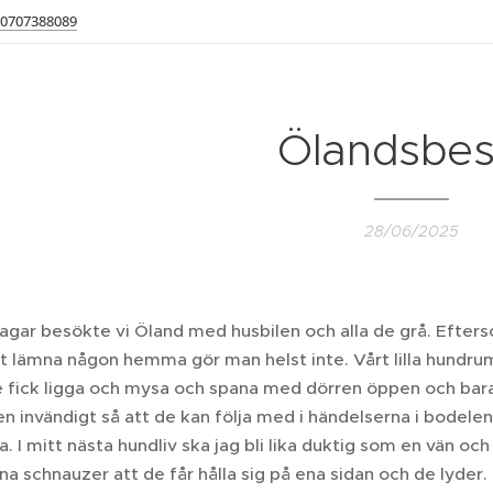
0707388089
Ölandsbe
28/06/2025
gar besökte vi Öland med husbilen och alla de grå. Eftersom
 lämna någon hemma gör man helst inte. Vårt lilla hundrum,
e fick ligga och mysa och spana med dörren öppen och bara 
en invändigt så att de kan följa med i händelserna i bodelen
a. I mitt nästa hundliv ska jag bli lika duktig som en vän o
sina schnauzer att de får hålla sig på ena sidan och de lyder