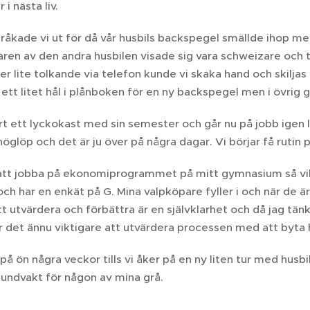
 i nästa liv.
 råkade vi ut för då vår husbils backspegel smällde ihop m
ren av den andra husbilen visade sig vara schweizare och ta
er lite tolkande via telefon kunde vi skaka hand och skilja
r ett litet hål i plånboken för en ny backspegel men i övrig gi
t ett lyckokast med sin semester och går nu på jobb igen l
 höglöp och det är ju över på några dagar. Vi börjar få rutin 
 att jobba på ekonomiprogrammet på mitt gymnasium så vill
och har en enkät på G. Mina valpköpare fyller i och när de är 
t utvärdera och förbättra är en självklarhet och då jag tän
är det ännu viktigare att utvärdera processen med att byta
 på ön några veckor tills vi åker på en ny liten tur med hus
hundvakt för någon av mina grå.