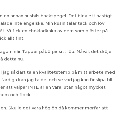
ed en annan husbils backspegel. Det blev ett hastigt
lade inte engelska. Min kusin talar tack och lov
s åt. Vi fick en chokladkaka av dem som plåster på
ck allt fint.
agom när Tapper påbörjar sitt löp. Nåväl, det dröjer
på detta nu.
 jag såklart ta en kvalitetstemp på mitt arbete med
färdiga kan jag ta del och se vad jag kan finslipa till
ker att valpar INTE är en vara, utan något mycket
 hem och flock.
bilen. Skulle det vara höglöp då kommer morfar att