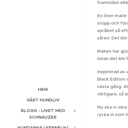
framtiden eller
En liten malör
stopp och föra
språket så eft
såren. Det bli
Maken har gjor
innan det blir
Inspirerad av
Black Edition 
nästa gång. At
HEM
viktigare, så 
VÅRT HUNDLIV
Nu ska vi vara
BLOGG - LIVET MED
rycka in som 
SCHNAUZER
HUNDARNA I KENNELN/