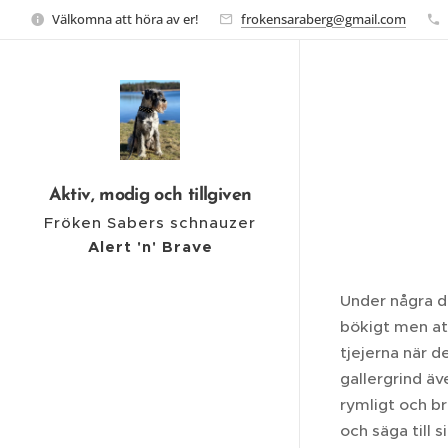
Välkomna att höra av er!
frokensaraberg@gmail.com
Aktiv, modig och tillgiven
Fröken Sabers schnauzer
Alert 'n' Brave
Under några da
bökigt men att
tjejerna när d
gallergrind äv
rymligt och br
och säga till 