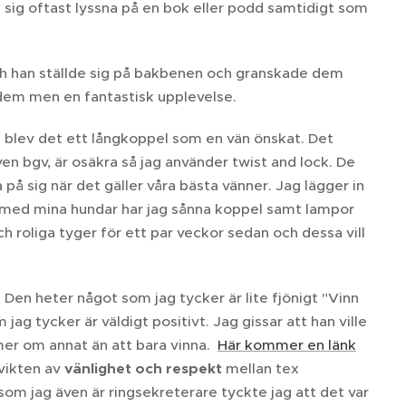
f sig oftast lyssna på en bok eller podd samtidigt som
 och han ställde sig på bakbenen och granskade dem
 dem men en fantastisk upplevelse.
 blev det ett långkoppel som en vän önskat. Det
en bgv, är osäkra så jag använder twist and lock. De
på sig när det gäller våra bästa vänner. Jag lägger in
r med mina hundar har jag sånna koppel samt lampor
 roliga tyger för ett par veckor sedan och dessa vill
. Den heter något som jag tycker är lite fjönigt "Vinn
 tycker är väldigt positivt. Jag gissar att han ville
mer om annat än att bara vinna.
Här kommer en länk
 vikten av
vänlighet och respekt
mellan tex
om jag även är ringsekreterare tyckte jag att det var