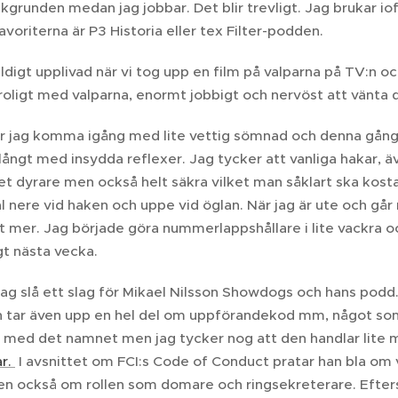
kgrunden medan jag jobbar. Det blir trevligt. Jag brukar io
avoriterna är P3 Historia eller tex Filter-podden.
äldigt upplivad när vi tog upp en film på valparna på TV:n
 roligt med valparna, enormt jobbigt och nervöst att vänta
ar jag komma igång med lite vettig sömnad och denna gång
ngt med insydda reflexer. Jag tycker att vanliga hakar, äv
et dyrare men också helt säkra vilket man såklart ska kosta 
l nere vid haken och uppe vid öglan. När jag är ute och gå
 mer. Jag började göra nummerlappshållare i lite vackra och
gt nästa vecka.
l jag slå ett slag för Mikael Nilsson Showdogs och hans podd
tar även upp en hel del om uppförandekod mm, något som jag
e med det namnet men jag tycker nog att den handlar lite 
ar.
I avsnittet om FCI:s Code of Conduct pratar han bla om
men också om rollen som domare och ringsekreterare. Efters