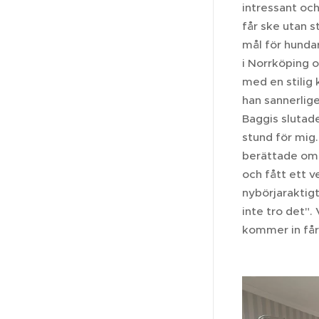
intressant och
får ske utan 
mål för hundar
i Norrköping o
med en stilig
han sannerlig
Baggis slutad
stund för mig
berättade om e
och fått ett v
nybörjaraktigt
inte tro det".
kommer in får