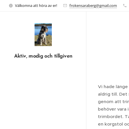
Välkomna att höra av er!
frokensaraberg@gmail.com
Aktiv, modig och tillgiven
Vi hade länge 
aldrig till. D
genom att tri
behöver vara 
trimbordet. Ta
en korgstol oc