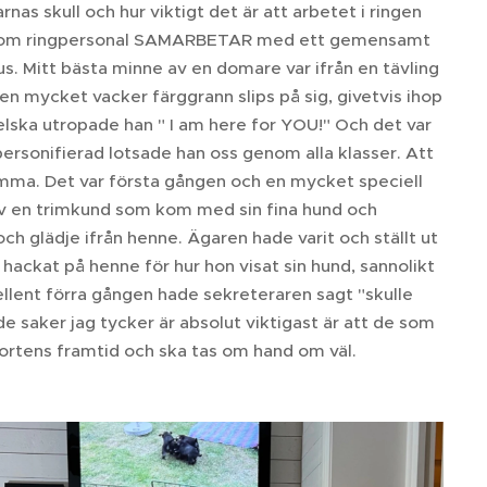
rnas skull och hur viktigt det är att arbetet i ringen
an som ringpersonal SAMARBETAR med ett gemensamt
us. Mitt bästa minne av en domare var ifrån en tävling
en mycket vacker färggrann slips på sig, givetvis ihop
lska utropade han " I am here for YOU!" Och det var
rsonifierad lotsade han oss genom alla klasser. Att
mma. Det var första gången och en mycket speciell
 av en trimkund som kom med sin fina hund och
h glädje ifrån henne. Ägaren hade varit och ställt ut
 hackat på henne för hur hon visat sin hund, sannolikt
ellent förra gången hade sekreteraren sagt "skulle
e saker jag tycker är absolut viktigast är att de som
ortens framtid och ska tas om hand om väl.