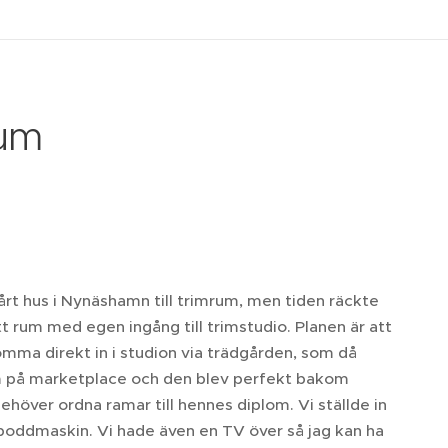
rum
årt hus i Nynäshamn till trimrum, men tiden räckte
tt rum med egen ingång till trimstudio. Planen är att
mma direkt in i studion via trädgården, som då
ram på marketplace och den blev perfekt bakom
höver ordna ramar till hennes diplom. Vi ställde in
n poddmaskin. Vi hade även en TV över så jag kan ha