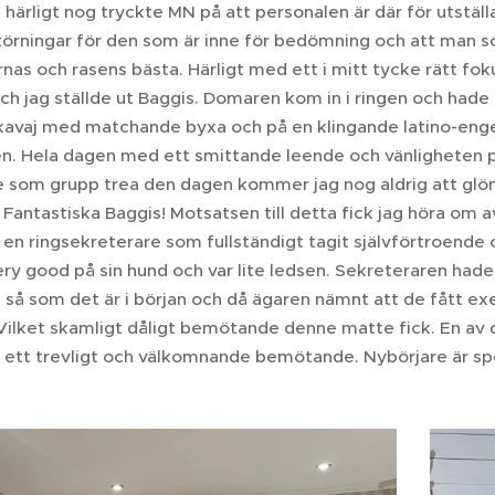
 härligt nog tryckte MN på att personalen är där för utställa
störningar för den som är inne för bedömning och att m
nas och rasens bästa. Härligt med ett i mitt tycke rätt fok
ch jag ställde ut Baggis. Domaren kom in i ringen och hade 
 kavaj med matchande byxa och på en klingande latino-enge
en. Hela dagen med ett smittande leende och vänligheten pe
e som grupp trea den dagen kommer jag nog aldrig att glö
. Fantastiska Baggis! Motsatsen till detta fick jag höra om
n ringsekreterare som fullständigt tagit självförtroende oc
ery good på sin hund och var lite ledsen. Sekreteraren hade
 så som det är i början och då ägaren nämnt att de fått ex
 Vilket skamligt dåligt bemötande denne matte fick. En av d
 ett trevligt och välkomnande bemötande. Nybörjare är sp