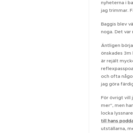
nyheterna i ba
jag trimmar. F
Baggis blev v
noga. Det var
Äntligen börj
önskades 3m lå
är rejält myck
reflexpasspoa
och ofta något
jag göra färdi
För övrigt vil
mer", men han 
locka lyssnar
till hans podd
utställarna, 