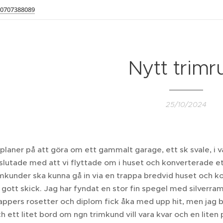
0707388089
Nytt trim
25/10/2024
planer på att göra om ett gammalt garage, ett sk svale, i v
et slutade med att vi flyttade om i huset och konverterade e
mkunder ska kunna gå in via en trappa bredvid huset och ko
i gott skick. Jag har fyndat en stor fin spegel med silver
ppers rosetter och diplom fick åka med upp hit, men jag be
h ett litet bord om ngn trimkund vill vara kvar och en lite