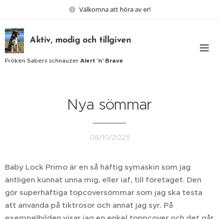
Välkomna att höra av er!
Aktiv, modig och tillgiven
Fröken Sabers schnauzer
Alert 'n' Brave
Nya sömmar
08/10/2025
Baby Lock Primo är en så häftig symaskin som jag
äntligen kunnat unna mig, eller iaf, till företaget. Den
gör superhäftiga topcoversömmar som jag ska testa
att använda på tiktrosor och annat jag syr. På
exempelbilden visar jag en enkel toppcover och det går