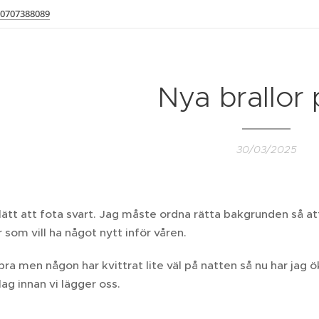
0707388089
Nya brallor
30/03/2025
 lätt att fota svart. Jag måste ordna rätta bakgrunden så at
kar som vill ha något nytt inför våren.
bra men någon har kvittrat lite väl på natten så nu har ja
ag innan vi lägger oss.