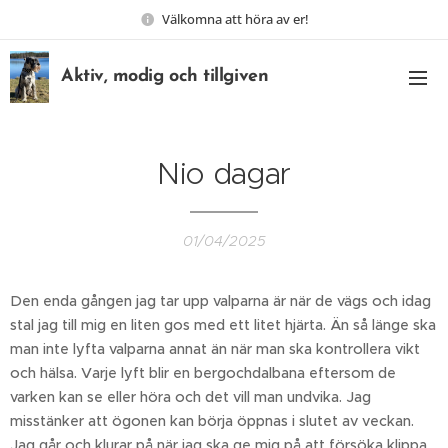
Välkomna att höra av er!
Aktiv, modig och tillgiven
Nio dagar
01/04/2025
Den enda gången jag tar upp valparna är när de vägs och idag
stal jag till mig en liten gos med ett litet hjärta. Än så länge ska
man inte lyfta valparna annat än när man ska kontrollera vikt
och hälsa. Varje lyft blir en bergochdalbana eftersom de
varken kan se eller höra och det vill man undvika. Jag
misstänker att ögonen kan börja öppnas i slutet av veckan.
Jag går och klurar på när jag ska ge mig på att försöka klippa