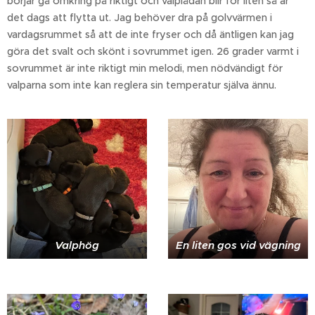
börjar gå omkring på riktigt och valplådan blir för liten så är
det dags att flytta ut. Jag behöver dra på golvvärmen i
vardagsrummet så att de inte fryser och då äntligen kan jag
göra det svalt och skönt i sovrummet igen. 26 grader varmt i
sovrummet är inte riktigt min melodi, men nödvändigt för
valparna som inte kan reglera sin temperatur själva ännu.
Valphög
En liten gos vid vägning