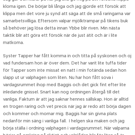
klorna igen. De börjar bli långa och jag gjorde ett försök att
klippa men det vore ju synd att säga att de små raringarna var
samarbetsvilliga. Eftersom valpar mjölktrampar på tikens buk
så behöver jag lösa detta innan Ybbe blir riven. Min nästa
taktik blir att göra ett försök när de just ätit och är i lite
matkoma.
Syster Tapper har fått komma in och titta på syskonen och oj
vad fundersam hon är över dem. Det har varit lite tuffa tider
för Tapper som inte missat en natt i min fotända sedan hon
slapp ut ur valphagen som liten. Nu har hon fått sova i
vardagsrummet ihop med Baggis och det gick fint efter lite
inledande gnissel. Snart kan nog ordningen återgå till det
vanliga. Faktum är att jag saknar hennes sällskap. Hon är alltid
en trogen raring och vet precis när jag är redo att börja dagen
och kommer och mornar mig. Baggis har sin givna plats
nedanför min säng i vanliga fall. I helgen ska maken och jag
börja ställa i ordning valphagen i vardagsrummet. När valparna