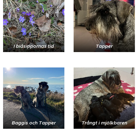
I blåsippornas tid
Tapper
Baggis och Tapper
Trångt i mjölkbaren