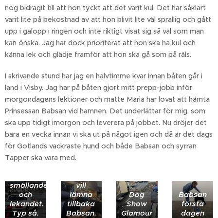
på
nog bidragit till att hon tyckt att det varit kul. Det har såklart
parkeringen
första
varit lite på bekostnad av att hon blivit lite väl sprallig och gått
dagen,
upp i galopp i ringen och inte riktigt visat sig så väl som man
de
kan önska. Jag har dock prioriterat att hon ska ha kul och
återvände
känna lek och glädje framför att hon ska gå som på räls.
dock
inte. Var
någon
I skrivande stund har jag en halvtimme kvar innan båten går i
gammal
land i Visby. Jag har på båten gjort mitt prepp-jobb inför
tant, typ
morgondagens lektioner och matte Maria har lovat att hämta
en
lärare,
Prinsessan Babsan vid hamnen. Det underlättar för mig, som
som sa
ska upp tidigt imorgon och leverera på jobbet. Nu dröjer det
åt dem
bara en vecka innan vi ska ut på något igen och då är det dags
att nu
för Gotlands vackraste hund och både Babsan och syrran
fick det
Bästa
minsann
kennel-
Tapper ska vara med.
vara
boy
slut på
som inte
Rejält
smällandet
vill
trötta
och
lämna
Dog
Babsan
hundar,
lekandet.
tillbaka
Show
första
som
Typ så.
Babsan.
Glamour
dagen
dock