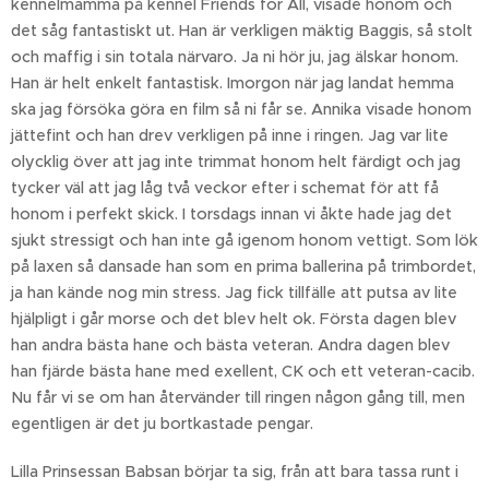
kennelmamma på kennel Friends for All, visade honom och
det såg fantastiskt ut. Han är verkligen mäktig Baggis, så stolt
och maffig i sin totala närvaro. Ja ni hör ju, jag älskar honom.
Han är helt enkelt fantastisk. Imorgon när jag landat hemma
ska jag försöka göra en film så ni får se. Annika visade honom
jättefint och han drev verkligen på inne i ringen. Jag var lite
olycklig över att jag inte trimmat honom helt färdigt och jag
tycker väl att jag låg två veckor efter i schemat för att få
honom i perfekt skick. I torsdags innan vi åkte hade jag det
sjukt stressigt och han inte gå igenom honom vettigt. Som lök
på laxen så dansade han som en prima ballerina på trimbordet,
ja han kände nog min stress. Jag fick tillfälle att putsa av lite
hjälpligt i går morse och det blev helt ok. Första dagen blev
han andra bästa hane och bästa veteran. Andra dagen blev
han fjärde bästa hane med exellent, CK och ett veteran-cacib.
Nu får vi se om han återvänder till ringen någon gång till, men
egentligen är det ju bortkastade pengar.
Lilla Prinsessan Babsan börjar ta sig, från att bara tassa runt i