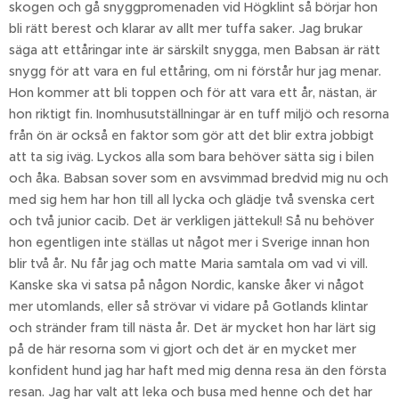
skogen och gå snyggpromenaden vid Högklint så börjar hon
bli rätt berest och klarar av allt mer tuffa saker. Jag brukar
säga att ettåringar inte är särskilt snygga, men Babsan är rätt
snygg för att vara en ful ettåring, om ni förstår hur jag menar.
Hon kommer att bli toppen och för att vara ett år, nästan, är
hon riktigt fin. Inomhusutställningar är en tuff miljö och resorna
från ön är också en faktor som gör att det blir extra jobbigt
att ta sig iväg. Lyckos alla som bara behöver sätta sig i bilen
och åka. Babsan sover som en avsvimmad bredvid mig nu och
med sig hem har hon till all lycka och glädje två svenska cert
och två junior cacib. Det är verkligen jättekul! Så nu behöver
hon egentligen inte ställas ut något mer i Sverige innan hon
blir två år. Nu får jag och matte Maria samtala om vad vi vill.
Kanske ska vi satsa på någon Nordic, kanske åker vi något
mer utomlands, eller så strövar vi vidare på Gotlands klintar
och stränder fram till nästa år. Det är mycket hon har lärt sig
på de här resorna som vi gjort och det är en mycket mer
konfident hund jag har haft med mig denna resa än den första
Sällskap
resan. Jag har valt att leka och busa med henne och det har