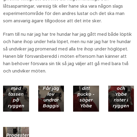
låtsasparningar, varesig tik eller hane ska vara någon slags
experimentområde för den andres lustar och det ska man
som ansvarig ägare tillgodose att det inte sker.
Fram till nu när jag har tre hundar har jag gått med både löptik
och hane ihop under hela löpet, men nu när jag har tre hundar
så undviker jag promenad med alla tre ihop under höglöpet.
Hanen blir försvarsberedd i möten eftersom han känner att
han behöver försvara sin tik så jag väljer att gå med bara två
och undviker möten.
Klassisk
Såhär
Koll av
invit
gör man
progester
med
Får jag
ditt
och
tassen
lov
pucko -
Ybbe
på
undrar
säger
rister i
ryggen
Baggis
Ybbe
ryggen
Progesteronvärde