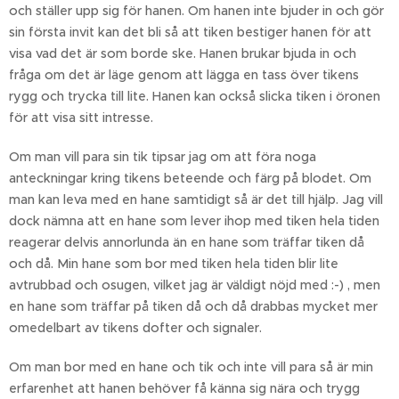
och ställer upp sig för hanen. Om hanen inte bjuder in och gör
sin första invit kan det bli så att tiken bestiger hanen för att
visa vad det är som borde ske. Hanen brukar bjuda in och
fråga om det är läge genom att lägga en tass över tikens
rygg och trycka till lite. Hanen kan också slicka tiken i öronen
för att visa sitt intresse.
Om man vill para sin tik tipsar jag om att föra noga
anteckningar kring tikens beteende och färg på blodet. Om
man kan leva med en hane samtidigt så är det till hjälp. Jag vill
dock nämna att en hane som lever ihop med tiken hela tiden
reagerar delvis annorlunda än en hane som träffar tiken då
och då. Min hane som bor med tiken hela tiden blir lite
avtrubbad och osugen, vilket jag är väldigt nöjd med :-) , men
en hane som träffar på tiken då och då drabbas mycket mer
omedelbart av tikens dofter och signaler.
Om man bor med en hane och tik och inte vill para så är min
erfarenhet att hanen behöver få känna sig nära och trygg