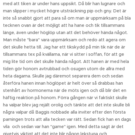
med att tiken är under hans uppsikt. Då blir han lugnare och
man slipper i mycket högre utsträckning pip och gny. Det är
inte så snabbt gjort att para så om man är uppmärksam på bla
tecknen ovan är det möjligt att ha hane och tik tillsammans
länge, även under höglöp utan att det behöver hända något.
Man måste "bara" vara uppmärksam och redo att agera om
det skulle hetta till. Jag har ett tikskydd på min tik när de är
tillsammans tex på kvällarna, när vi sitter i soffan, för att ge
mig lite tid om det skulle hända något. Att hanen är med hela
tiden gör honom avtrubbad och osugen utom de allra med
heta dagarna. Skulle jag däremot separera dem och sedan
återföra hanen innan höglöpet är helt över så drabbas han
stenhårt av hormonerna när de möts igen och då blir det en
häftig reaktion på honom. Förra gången när vi faktiskt skulle
ha valpar blev jag rejält orolig och tänkte att det inte skulle bli
några valpar då Baggis nobbade alla inviter efter den första
parningen trots att alla tecken var rätt. Sedan fick han en dags
vila och sedan var han "game" igen. Med detta sagt är det
givetvis viktigt att det inte blir någon lekstuga och