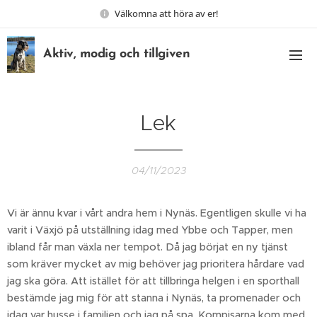
Välkomna att höra av er!
Aktiv, modig och tillgiven
Lek
04/11/2023
Vi är ännu kvar i vårt andra hem i Nynäs. Egentligen skulle vi ha
varit i Växjö på utställning idag med Ybbe och Tapper, men
ibland får man växla ner tempot. Då jag börjat en ny tjänst
som kräver mycket av mig behöver jag prioritera hårdare vad
jag ska göra. Att istället för att tillbringa helgen i en sporthall
bestämde jag mig för att stanna i Nynäs, ta promenader och
idag var husse i familjen och jag på spa. Kompisarna kom med