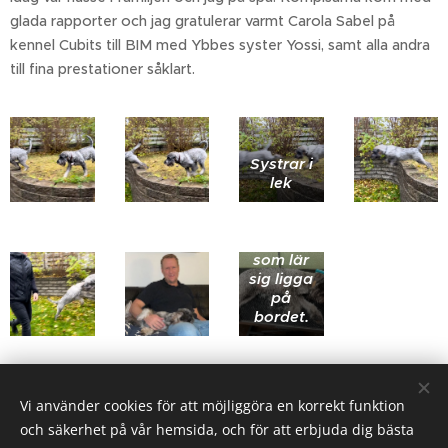
glada rapporter och jag gratulerar varmt Carola Sabel på
kennel Cubits till BIM med Ybbes syster Yossi, samt alla andra
till fina prestationer såklart.
Systrar i
lek
Cool
valp
som lär
sig ligga
på
bordet.
Share
Vi använder cookies för att möjliggöra en korrekt funktion
och säkerhet på vår hemsida, och för att erbjuda dig bästa