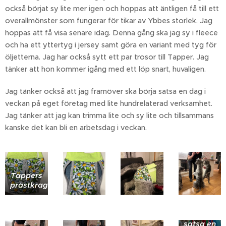
också börjat sy lite mer igen och hoppas att äntligen få till ett
overallmönster som fungerar för tikar av Ybbes storlek. Jag
hoppas att få visa senare idag. Denna gång ska jag sy i fleece
och ha ett yttertyg i jersey samt göra en variant med tyg för
öljetterna. Jag har också sytt ett par trosor till Tapper. Jag
tänker att hon kommer igång med ett löp snart, huvaligen.
Jag tänker också att jag framöver ska börja satsa en dag i
veckan på eget företag med lite hundrelaterad verksamhet.
Jag tänker att jag kan trimma lite och sy lite och tillsammans
kanske det kan bli en arbetsdag i veckan.
Har
Tappers
företag
prästkragar
i
vardande
och ska
försöka
satsa en