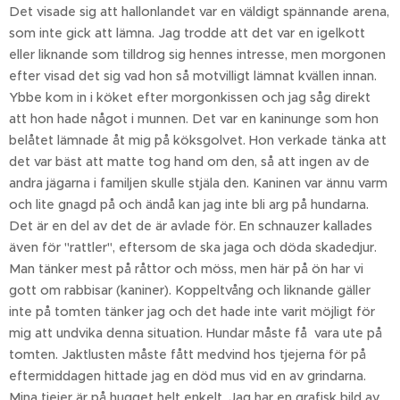
Det visade sig att hallonlandet var en väldigt spännande arena,
som inte gick att lämna. Jag trodde att det var en igelkott
eller liknande som tilldrog sig hennes intresse, men morgonen
efter visad det sig vad hon så motvilligt lämnat kvällen innan.
Ybbe kom in i köket efter morgonkissen och jag såg direkt
att hon hade något i munnen. Det var en kaninunge som hon
belåtet lämnade åt mig på köksgolvet. Hon verkade tänka att
det var bäst att matte tog hand om den, så att ingen av de
andra jägarna i familjen skulle stjäla den. Kaninen var ännu varm
och lite gnagd på och ändå kan jag inte bli arg på hundarna.
Det är en del av det de är avlade för. En schnauzer kallades
även för "rattler", eftersom de ska jaga och döda skadedjur.
Man tänker mest på råttor och möss, men här på ön har vi
gott om rabbisar (kaniner). Koppeltvång och liknande gäller
inte på tomten tänker jag och det hade inte varit möjligt för
mig att undvika denna situation. Hundar måste få vara ute på
tomten. Jaktlusten måste fått medvind hos tjejerna för på
eftermiddagen hittade jag en död mus vid en av grindarna.
Mina tjejer är på hugget helt enkelt. Jag har en grafisk bild av