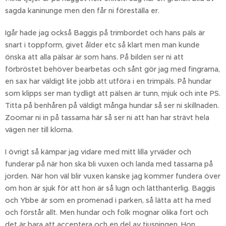
sagda kaninunge men den får ni föreställa er.
Igår hade jag också Baggis på trimbordet och hans päls är
snart i toppform, givet ålder etc så klart men man kunde
önska att alla pälsar är som hans. På bilden ser ni att
förbröstet behöver bearbetas och sånt gör jag med fingrarna,
en sax har väldigt lite jobb att utföra i en trimpäls. På hundar
som klipps ser man tydligt att pälsen är tunn, mjuk och inte PS.
Titta på benhåren på väldigt många hundar så ser ni skillnaden.
Zoomar ni in på tassarna här så ser ni att han har strävt hela
vägen ner till klorna.
I övrigt så kämpar jag vidare med mitt lilla yrväder och
funderar på när hon ska bli vuxen och landa med tassarna på
jorden. När hon väl blir vuxen kanske jag kommer fundera över
om hon är sjuk för att hon är så lugn och lätthanterlig. Baggis
och Ybbe är som en promenad i parken, så lätta att ha med
och förstår allt. Men hundar och folk mognar olika fort och
det är bara att acceptera och en del av tjusningen. Hon