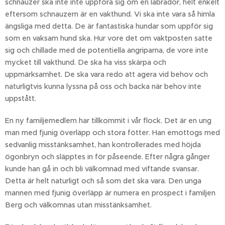
schnauzer ska inte inte uppföra sig om en labrador, helt enkelt
eftersom schnauzern är en vakthund. Vi ska inte vara så himla
ängsliga med detta. De är fantastiska hundar som uppför sig
som en vaksam hund ska. Hur vore det om vaktposten satte
sig och chillade med de potentiella angriparna, de vore inte
mycket till vakthund. De ska ha viss skärpa och
uppmärksamhet. De ska vara redo att agera vid behov och
naturligtvis kunna lyssna på oss och backa när behov inte
uppstått.
En ny familjemedlem har tillkommit i vår flock. Det är en ung
man med fjunig överläpp och stora fötter. Han emottogs med
sedvanlig misstänksamhet, han kontrollerades med höjda
ögonbryn och släpptes in för påseende. Efter några gånger
kunde han gå in och bli välkomnad med viftande svansar.
Detta är helt naturligt och så som det ska vara. Den unga
mannen med fjunig överläpp är numera en prospect i familjen
Berg och välkomnas utan misstänksamhet.