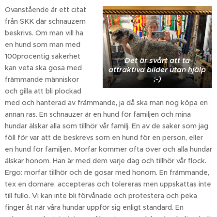
Ovanstående är ett citat
från SKK där schnauzern
beskrivs. Om man vill ha
en hund som man med
100procentig säkerhet
Det är svårt att ta
kan veta ska gosa med
attraktiva bilder utan hjälp
;-)
främmande människor
och gilla att bli plockad
med och hanterad av främmande, ja då ska man nog köpa en
annan ras. En schnauzer är en hund för familjen och mina
hundar älskar alla som tillhör vår familj. En av de saker som jag
föll för var att de beskrevs som en hund för en person, eller
en hund för familjen. Morfar kommer ofta över och alla hundar
älskar honom. Han är med dem varje dag och tillhör vår flock.
Ergo: morfar tillhör och de gosar med honom. En främmande,
tex en domare, accepteras och tolereras men uppskattas inte
till fullo. Vi kan inte bli förvånade och protestera och peka
finger åt när våra hundar uppför sig enligt standard. En