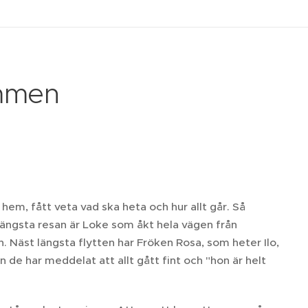
emmen
 hem, fått veta vad ska heta och hur allt går. Så
längsta resan är Loke som åkt hela vägen från
en. Näst längsta flytten har Fröken Rosa, som heter Ilo,
n de har meddelat att allt gått fint och "hon är helt