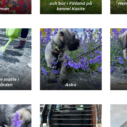
och bor i Finland på
Her
rman
kennel Kasite
er matte i
gården
Aska