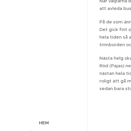
När valparna b
att avleda bu
På de som ännu
Det gick fint 
hela tiden så 
trimborden oc
Nästa helg sk
Röd (Pajas) n
nästan hela ti
roligt att gå
sedan bara sti
HEM