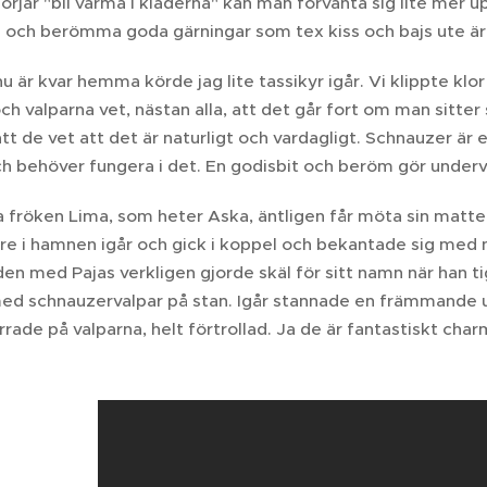
örjar "bli varma i kläderna" kan man förvänta sig lite mer 
s och berömma goda gärningar som tex kiss och bajs ute är 
 är kvar hemma körde jag lite tassikyr igår. Vi klippte klo
och valparna vet, nästan alla, att det går fort om man sitter 
att de vet att det är naturligt och vardagligt. Schnauzer är
h behöver fungera i det. En godisbit och beröm gör underv
a fröken Lima, som heter Aska, äntligen får möta sin matte
ere i hamnen igår och gick i koppel och bekantade sig med
den med Pajas verkligen gjorde skäl för sitt namn när han t
 med schnauzervalpar på stan. Igår stannade en främmande 
rrade på valparna, helt förtrollad. Ja de är fantastiskt ch