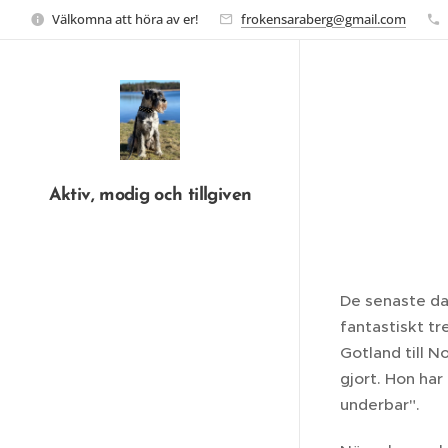
Välkomna att höra av er!
frokensaraberg@gmail.com
Aktiv, modig och tillgiven
De senaste dag
fantastiskt t
Gotland till N
gjort. Hon har
underbar".