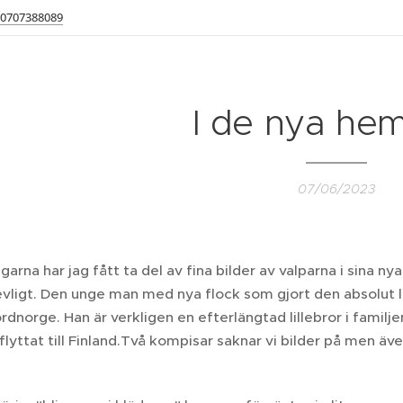
0707388089
I de nya h
07/06/2023
arna har jag fått ta del av fina bilder av valparna i sina nya
revligt. Den unge man med nya flock som gjort den absolut 
ordnorge. Han är verkligen en efterlängtad lillebror i familj
 flyttat till Finland.Två kompisar saknar vi bilder på men äve