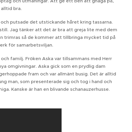
upptåg och utmaningar. Att ge ett ben att gnaga på,
alltid bra.
r och putsade det utstickande håret kring tassarna.
still. Jag tänker att det är bra att greja lite med dem
 en trimras så de kommer att tillbringa mycket tid på
erk för samarbetsviljan.
 och familj. Fröken Aska var tillsammans med Herr
 nya omgivningar. Aska gick som en prydlig dam
igerhoppade fram och var allmänt busig. Det är alltid
ung man, som presenterade sig och tog i hand och
armiga. Kanske är han en blivande schanauzerhusse.