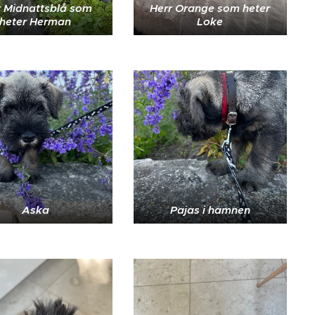
r Midnattsblå som
Herr Orange som heter
heter Herman
Loke
Aska
Pajas i hamnen