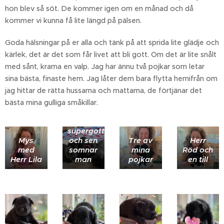
hon blev så söt. De kommer igen om en månad och då
kommer vi kunna få lite längd på pälsen.
Goda hälsningar på er alla och tänk på att sprida lite glädje och
kärlek, det är det som får livet att bli gott. Om det är lite snålt
med sånt, krama en valp. Jag har ännu två pojkar som letar
sina bästa, finaste hem. Jag låter dem bara flytta hemifrån om
jag hittar de rätta hussarna och mattarna, de förtjänar det
bästa mina gulliga småkillar.
Mat är
supergott
Mys
och sen
Tre av
Herr
med
somnar
mina
Röd och
Jag blev
Herr Lila
man
pojkar
en till
ändå
nöjd,
väldigt
filtad
doodle
som
ändå