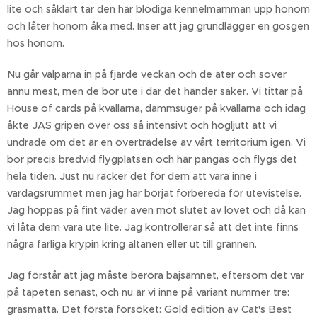
lite och såklart tar den här blödiga kennelmamman upp honom
och låter honom åka med. Inser att jag grundlägger en gosgen
hos honom.
Nu går valparna in på fjärde veckan och de äter och sover
ännu mest, men de bor ute i där det händer saker. Vi tittar på
House of cards på kvällarna, dammsuger på kvällarna och idag
åkte JAS gripen över oss så intensivt och högljutt att vi
undrade om det är en överträdelse av vårt territorium igen. Vi
bor precis bredvid flygplatsen och här pangas och flygs det
hela tiden. Just nu räcker det för dem att vara inne i
vardagsrummet men jag har börjat förbereda för utevistelse.
Jag hoppas på fint väder även mot slutet av lovet och då kan
vi låta dem vara ute lite. Jag kontrollerar så att det inte finns
några farliga krypin kring altanen eller ut till grannen.
Jag förstår att jag måste beröra bajsämnet, eftersom det var
på tapeten senast, och nu är vi inne på variant nummer tre:
gräsmatta. Det första försöket: Gold edition av Cat's Best