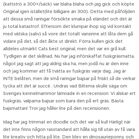
(kattströ a 300+/säck) var blaha blaha och jag gick och köpte
Original igen istället(lite billigare än 300). Detta med påföljden
att dessa små raringar försökte smaka på eländet och det är
ju total katastrof. Eftersom det klumpar ihop sig vid kontakt
med vätska (saliv) så vore det totalt vansinne att låta dem gå
vidare på det, så det åkte ut direkt. Förra kullen gick det
alldeles utmärkt Cats best original, men det var en grå kull.
Tydligen är det skillnad. Nu har jag införskaffat fuskgräsmatta,
något jag sagt att jag aldrig ska ha, men jodå nu är den inne
och jag kommer att få tvätta av fuskgräs varje dag. Jag är
INTE belåten, men de små raringar bajsar på friskt så de verkar
tycka att det är succé . Undras vad Biltema skulle säga om
Sveriges kennelmammor lämnade in en recension: Vi älskar ert
fuskgräs, valparna bajsar som bara den på ert gräs. Bästa
bajsmattan! Tror jag håller lite på den recensionen.
Idag har jag trimmat en doodle och det var så kul! Härligt när
det inte finns någon rasstandard att hålla sig till utan av få vara
lite kreativ och hitta på lite. Den blev en dinosaurieponny och