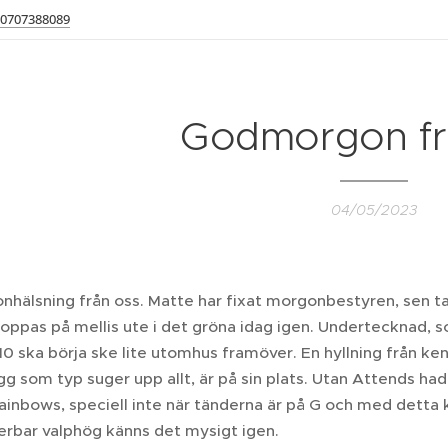
0707388089
Godmorgon fr
04/05/2023
nhälsning från oss. Matte har fixat morgonbestyren, sen ta
oppas på mellis ute i det gröna idag igen. Undertecknad, s
0 ska börja ske lite utomhus framöver. En hyllning från k
g som typ suger upp allt, är på sin plats. Utan Attends hade
ainbows, speciell inte när tänderna är på G och med detta 
derbar valphög känns det mysigt igen.