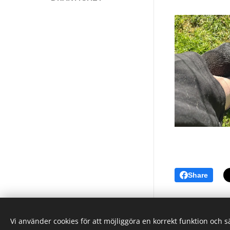
Share
Vi använder cookies för att möjliggöra en korrekt funktion och 