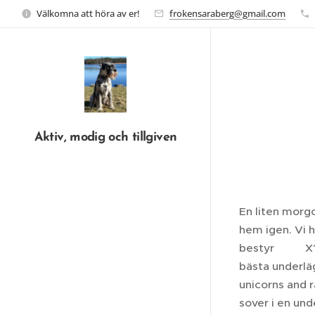
Välkomna att höra av er!
frokensaraberg@gmail.com
Aktiv, modig och tillgiven
En liten morgo
hem igen. Vi h
bestyr💩💩 X1
bästa underläg
unicorns and r
sover i en un