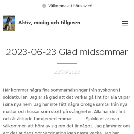
Välkomna att höra av er!
Aktiv, modig och tillgiven
2023-06-23 Glad midsommar
23/06/2023
Här kommer några fina sommarhälsningar från syskonen i
soldatkullen. Jag är så glad att det verkar gå fint för alla valpar
i sina nya hem. Jag har inte fått några oroliga samtal från nya
mattar och hussar som stött på svårigheter. Alla har det fint
och är älskade familjemedlemmar. 🙏❤️ Självklart är man
välkommen att höra av sig om det är något. Jag påminner om
att det är dags gör vaccination igen nästa vecka. Jag har