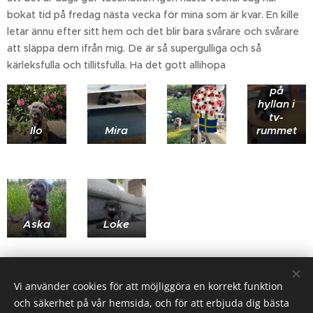
bokat tid på fredag nästa vecka för mina som är kvar. En kille
När
letar ännu efter sitt hem och det blir bara svårare och svårare
Baggis
att släppa dem ifrån mig. De är så supergulliga och så
var liten
sov han
kärleksfulla och tillitsfulla. Ha det gott allihopa
också
på
hyllan i
tv-
Ilo
Mira
rummet
Aska
Loke
Share
Vi använder cookies för att möjliggöra en korrekt funktion
och säkerhet på vår hemsida, och för att erbjuda dig bästa