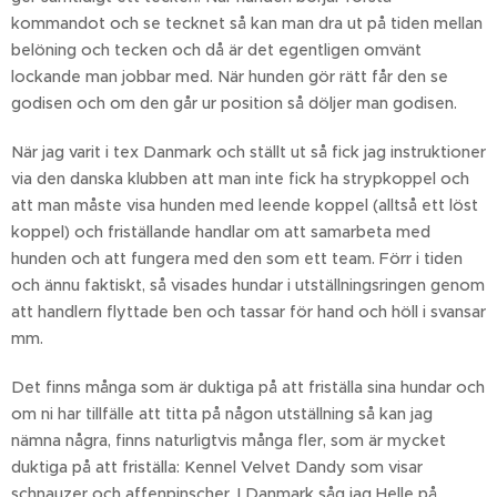
kommandot och se tecknet så kan man dra ut på tiden mellan
belöning och tecken och då är det egentligen omvänt
lockande man jobbar med. När hunden gör rätt får den se
godisen och om den går ur position så döljer man godisen.
När jag varit i tex Danmark och ställt ut så fick jag instruktioner
via den danska klubben att man inte fick ha strypkoppel och
att man måste visa hunden med leende koppel (alltså ett löst
koppel) och friställande handlar om att samarbeta med
hunden och att fungera med den som ett team. Förr i tiden
och ännu faktiskt, så visades hundar i utställningsringen genom
att handlern flyttade ben och tassar för hand och höll i svansar
mm.
Det finns många som är duktiga på att friställa sina hundar och
om ni har tillfälle att titta på någon utställning så kan jag
nämna några, finns naturligtvis många fler, som är mycket
duktiga på att friställa: Kennel Velvet Dandy som visar
schnauzer och affenpinscher. I Danmark såg jag Helle på