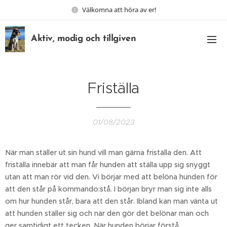
Välkomna att höra av er!
Aktiv, modig och tillgiven
Friställa
01/08/2023
När man ställer ut sin hund vill man gärna friställa den. Att
friställa innebär att man får hunden att ställa upp sig snyggt
utan att man rör vid den. Vi börjar med att belöna hunden för
att den står på kommando:stå. I början bryr man sig inte alls
om hur hunden står, bara att den står. Ibland kan man vänta ut
att hunden ställer sig och när den gör det belönar man och
ger samtidigt ett tecken. När hunden börjar förstå