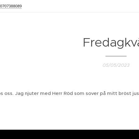
0707388089
Fredagkvä
05/05/2023
 oss. Jag njuter med Herr Röd som sover på mitt bröst just n