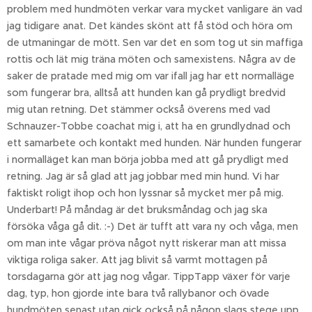
problem med hundmöten verkar vara mycket vanligare än vad
jag tidigare anat. Det kändes skönt att få stöd och höra om
de utmaningar de mött. Sen var det en som tog ut sin maffiga
rottis och lät mig träna möten och samexistens. Några av de
saker de pratade med mig om var ifall jag har ett normalläge
som fungerar bra, alltså att hunden kan gå prydligt bredvid
mig utan retning. Det stämmer också överens med vad
Schnauzer-Tobbe coachat mig i, att ha en grundlydnad och
ett samarbete och kontakt med hunden. När hunden fungerar
i normalläget kan man börja jobba med att gå prydligt med
retning. Jag är så glad att jag jobbar med min hund. Vi har
faktiskt roligt ihop och hon lyssnar så mycket mer på mig.
Underbart! På måndag är det bruksmåndag och jag ska
försöka våga gå dit. :-) Det är tufft att vara ny och våga, men
om man inte vågar pröva något nytt riskerar man att missa
viktiga roliga saker. Att jag blivit så varmt mottagen på
torsdagarna gör att jag nog vågar. TippTapp växer för varje
dag, typ, hon gjorde inte bara två rallybanor och övade
hundmöten senast utan gick också på någon slags stege upp