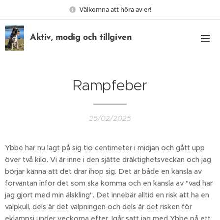
Välkomna att höra av er!
Aktiv, modig och tillgiven
Rampfeber
25/02/2025
Ybbe har nu lagt på sig tio centimeter i midjan och gått upp
över två kilo. Vi är inne i den sjätte dräktighetsveckan och jag
börjar känna att det drar ihop sig. Det är både en känsla av
förväntan inför det som ska komma och en känsla av "vad har
jag gjort med min älskling". Det innebär alltid en risk att ha en
valpkull, dels är det valpningen och dels är det risken för
eklampsi under veckorna efter. Igår satt jag med Ybbe på ett