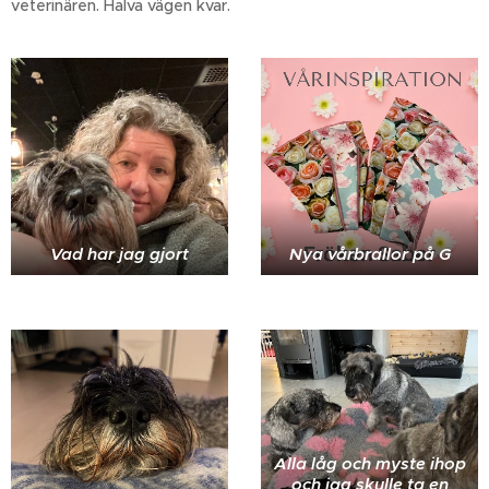
veterinären. Halva vägen kvar.
Vad har jag gjort
Nya vårbrallor på G
Alla låg och myste ihop
och jag skulle ta en