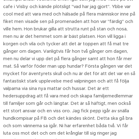
cafe i Visby och kände plötsligt "vad har jag gjort". Ybbe var
cool med att vara med och hälsade på flera människor inne på
fiket men visade sen på promenaden att hon var "färdig" och
ville hem. Hon brukar gilla att strutta runt på stan och nosa,
men nu är det hemmet som är bäst platsen. Hon vill ligga i
korgen och vila och tycker att det är toppen att få mat tre
gånger om dagen. Vanligtvis får hon två gånger om dagen,
men nu delar vi upp det på flera gånger samt att hon får mer
mat. Så varför föder man upp hundar? Första gången var det
mycket för äventyrets skull och nu är det för att det var en så
fantastiskt stark upplevelse med valpningen och att få följa
valparna via sina nya mattar och hussar. Det är ett
hedersuppdrag att få vara med och skapa familjemedlemmar
till familjer som går och längtar. Det är så häftigt, men också
ett stort ansvar och en viss oro. Jag fick pepp igår av snälla
hundkompisar på FB och det kändes skönt. Detta ska gå bra
och som vännerna sa igår. Ni har erfarenhet båda två. Vi får
luta oss mot det och om det krånglar till sig ringer jag