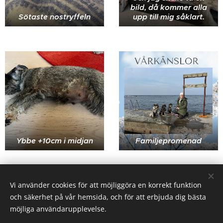
bild, då kommer alla
Sötaste nostryffeln
upp till mig såklart.
Ybbe +10cm i midjan
Familjepromenad
Share
Vi använder cookies för att möjliggöra en korrekt funktion
och säkerhet på vår hemsida, och för att erbjuda dig bästa
möjliga användarupplevelse.