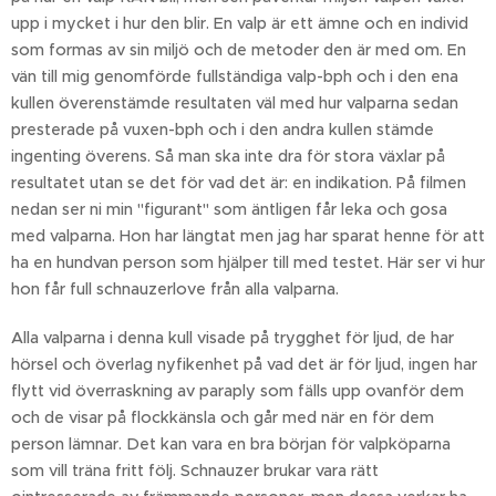
upp i mycket i hur den blir. En valp är ett ämne och en individ
som formas av sin miljö och de metoder den är med om. En
vän till mig genomförde fullständiga valp-bph och i den ena
kullen överenstämde resultaten väl med hur valparna sedan
presterade på vuxen-bph och i den andra kullen stämde
ingenting överens. Så man ska inte dra för stora växlar på
resultatet utan se det för vad det är: en indikation. På filmen
nedan ser ni min "figurant" som äntligen får leka och gosa
med valparna. Hon har längtat men jag har sparat henne för att
ha en hundvan person som hjälper till med testet. Här ser vi hur
hon får full schnauzerlove från alla valparna.
Alla valparna i denna kull visade på trygghet för ljud, de har
hörsel och överlag nyfikenhet på vad det är för ljud, ingen har
flytt vid överraskning av paraply som fälls upp ovanför dem
och de visar på flockkänsla och går med när en för dem
person lämnar. Det kan vara en bra början för valpköparna
som vill träna fritt följ. Schnauzer brukar vara rätt