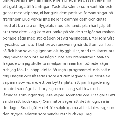
ointresserade av främmande personer, men dessa verkar ha
ett gott öga till främlingar. Tack alla vänner som varit här och
gosat med valparna, ni har givit dem positiva förväntningar på
främlingar. Ljud verkar inte heller skrämma dem och detta
med att bo nära en flygplats med allehanda plan har hjälp till
att träna dem. Jag kom att tänka på vår dotter igår när maken
började såga med sticksågen brevid valphagen. Eftersom vårt
nynäshus var i stort behov av renovering när dottern var liten,
så fick hon sova sig igenom allt byggbuller, med resultatet att
idag vaknar hon inte av något, inte ens brandlarmet. Maken
frågade om jag skulle ta in valparna innan han började såga
och jag tänkte, näpp, detta får ingå i programmet och satte
mig i hagen och låtsades som att det regnade. De flesta av
valparna sov vidare, ett par bytte plats, ett par frågade mig
om det var något att bry sig om och jag satt kvar och
låtsades som ingenting. Alla valpar somnade om. Det gäller att
sända rätt budskap.:-) Om matte säger att det är lugn, så är
det lugnt. Snart gäller det för valpköparna att etablera sig som
den trygga ledaren som sänder rätt budskap. Jag