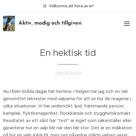
Välkomna att höra av er!
Aktiv, modig och tillgiven
En hektisk tid
29/05/2023
Nu råder bråda dagar här hemma. I helgen har jag och en vän
genomfört lektester med valparna för att se hur de reagerar i
olika situationer. Vi har undersökt: ljud, främmande person,
kamplek, flyktbenägenhet, flockkänsla och trygghetskontakt.
Resultatet av ett sånt här "test" är inget som säkerställer eller
garanterar hur en valp blir när den blir stor. Det är en indikation
på hur en valp KAN bli, men sen påverkar miljön valpen växer