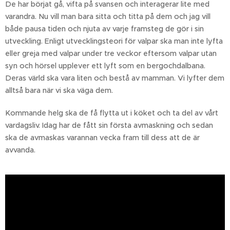
De har börjat gå, vifta på svansen och interagerar lite med
varandra. Nu vill man bara sitta och titta på dem och jag vill
både pausa tiden och njuta av varje framsteg de gör i sin
utveckling. Enligt utvecklingsteori för valpar ska man inte lyfta
eller greja med valpar under tre veckor eftersom valpar utan
syn och hörsel upplever ett lyft som en bergochdalbana.
Deras värld ska vara liten och bestå av mamman. Vi lyfter dem
alltså bara när vi ska väga dem.
Kommande helg ska de få flytta ut i köket och ta del av vårt
vardagsliv. Idag har de fått sin första avmaskning och sedan
ska de avmaskas varannan vecka fram till dess att de är
avvanda.