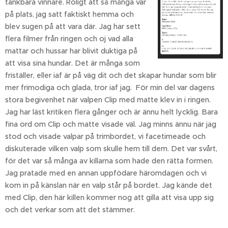
tänkbara vinnare. Roligt att så många var
på plats, jag satt faktiskt hemma och
blev sugen på att vara där. Jag har sett
flera filmer från ringen och oj vad alla
mattar och hussar har blivit duktiga på
att visa sina hundar. Det är många som
friställer, eller iaf är på väg dit och det skapar hundar som blir
mer frimodiga och glada, tror iaf jag. För min del var dagens
stora begivenhet när valpen Clip med matte klev in i ringen.
Jag har läst kritiken flera gånger och är ännu helt lycklig. Bara
fina ord om Clip och matte visade väl. Jag minns ännu när jag
stod och visade valpar på trimbordet, vi facetimeade och
diskuterade vilken valp som skulle hem till dem. Det var svårt,
för det var så många av killarna som hade den rätta formen.
Jag pratade med en annan uppfödare häromdagen och vi
kom in på känslan när en valp står på bordet. Jag kände det
med Clip, den här killen kommer nog att gilla att visa upp sig
och det verkar som att det stämmer.