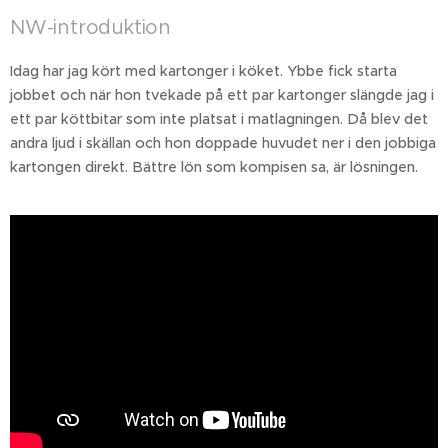
NW-introduktion
Idag har jag kört med kartonger i köket. Ybbe fick starta
jobbet och när hon tvekade på ett par kartonger slängde jag i
ett par köttbitar som inte platsat i matlagningen. Då blev det
andra ljud i skällan och hon doppade huvudet ner i den jobbiga
kartongen direkt. Bättre lön som kompisen sa, är lösningen.