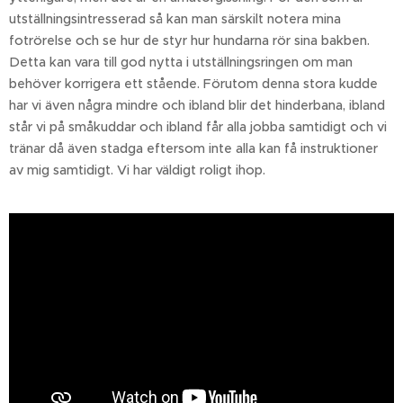
utställningsintresserad så kan man särskilt notera mina
fotrörelse och se hur de styr hur hundarna rör sina bakben.
Detta kan vara till god nytta i utställningsringen om man
behöver korrigera ett stående. Förutom denna stora kudde
har vi även några mindre och ibland blir det hinderbana, ibland
står vi på småkuddar och ibland får alla jobba samtidigt och vi
tränar då även stadga eftersom inte alla kan få instruktioner
av mig samtidigt. Vi har väldigt roligt ihop.