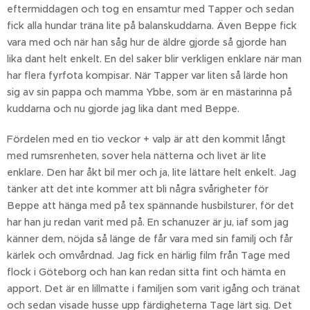
eftermiddagen och tog en ensamtur med Tapper och sedan
fick alla hundar träna lite på balanskuddarna. Även Beppe fick
vara med och när han såg hur de äldre gjorde så gjorde han
lika dant helt enkelt. En del saker blir verkligen enklare när man
har flera fyrfota kompisar. När Tapper var liten så lärde hon
sig av sin pappa och mamma Ybbe, som är en mästarinna på
kuddarna och nu gjorde jag lika dant med Beppe.
Fördelen med en tio veckor + valp är att den kommit långt
med rumsrenheten, sover hela nätterna och livet är lite
enklare. Den har åkt bil mer och ja, lite lättare helt enkelt. Jag
tänker att det inte kommer att bli några svårigheter för
Beppe att hänga med på tex spännande husbilsturer, för det
har han ju redan varit med på. En schanuzer är ju, iaf som jag
känner dem, nöjda så länge de får vara med sin familj och får
kärlek och omvårdnad. Jag fick en härlig film från Tage med
flock i Göteborg och han kan redan sitta fint och hämta en
apport. Det är en lillmatte i familjen som varit igång och tränat
och sedan visade husse upp färdigheterna Tage lärt sig. Det