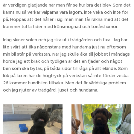
är verkligen glädjande när man får se hur bra det blev. Som det
känns nu så verkar valparna vara lagom, inte veka och inte för
på. Hoppas att det håller i sig, men man får räkna med att det
kommer tuffa tider med könsmognad och tonårshumör.
Idag skiner solen och jag ska ut i trädgården och fixa. Jag har
lite svårt att åka någonstans med hundarna just nu eftersom
min bil står på verkstan. När jag skulle åka till jobbet i måndags
hörde jag ett brak och tydligen är det en fjäder och något
ben som ska bytas, på båda sidor till råga på allt elände. Som
lök på laxen har de högtryck på verkstan så inte förrän vecka
26 kommer hundbilen tillbaka. Men det är världsliga problem
och jag njuter av trädgård, ljuset och hundarna.