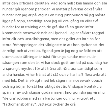
inför den officiella debuten. Vad som helst kan hända och alla
hundar går igenom perioder. Vi mattar påverkar också våra
hundar och jag är på väg in i en tung jobbperiod då jag måste
ligga på topp, samtidigt som jag vill dra igång en eller två
hundar för utställning och de grå ska få en grund inför
kommande nosework och en i lydnad. Jag är såklart taggad
inför allt och utställningarna, men det gäller att inte ha för
stora förhoppningar, det viktigaste är att hon tycker att det
är roligt och utvecklas. Egentligen är jag nog av åsikten att
utomhusutställningar är bäst för unga hundar men nu är
säsongen som den är. Vi har dock gott om tid på oss. Idag har
vi sprungit mycket för att träna att röra oss samtidigt som
andra hundar, vi har tränat att stå och vi har haft flera avbrott
med lek. Det är viktigt med lek säger min nosework coach
och jag börjar förstå hur viktigt det är. Vi skapar kontakt, vi
spänner av och skapar goda minnen. Imorgon ska jag visa hur
"de grå" jobbar med sina kartonger och hur vi gjort ett
"fattigmansbollhav". Jättekul tycker de grå.