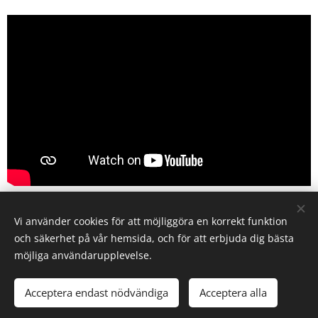
Share
Vi använder cookies för att möjliggöra en korrekt funktion
och säkerhet på vår hemsida, och för att erbjuda dig bästa
möjliga användarupplevelse.
Acceptera endast nödvändiga
Acceptera alla
Cookies