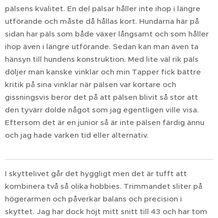
pälsens kvalitet. En del pälsar håller inte ihop i längre
utförande och måste då hållas kort. Hundarna här på
sidan har päls som både växer långsamt och som håller
ihop även i längre utförande. Sedan kan man även ta
hänsyn till hundens konstruktion. Med lite väl rik päls
döljer man kanske vinklar och min Tapper fick bättre
kritik på sina vinklar när pälsen var kortare och
gissningsvis beror det på att pälsen blivit så stor att
den tyvärr dolde något som jag egentligen ville visa.
Eftersom det är en junior så är inte pälsen färdig ännu
och jag hade varken tid eller alternativ.
I skyttelivet går det hyggligt men det är tufft att
kombinera två så olika hobbies. Trimmandet sliter på
högerarmen och påverkar balans och precision i
skyttet. Jag har dock höjt mitt snitt till 43 och har tom