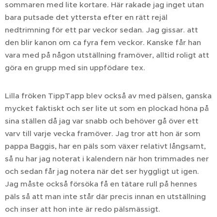
sommaren med lite kortare. Här rakade jag inget utan
bara putsade det yttersta efter en rätt rejäl
nedtrimning för ett par veckor sedan. Jag gissar. att
den blir kanon om ca fyra fem veckor. Kanske får han
vara med på någon utställning framöver, alltid roligt att
göra en grupp med sin uppfödare tex.
Lilla fröken TippTapp blev också av med pälsen, ganska
mycket faktiskt och ser lite ut som en plockad höna på
sina ställen då jag var snabb och behöver gå över ett
varv till varje vecka framöver. Jag tror att hon är som
pappa Baggis, har en päls som växer relativt långsamt,
så nu har jag noterat i kalendern när hon trimmades ner
och sedan får jag notera när det ser hyggligt ut igen.
Jag måste också försöka få en tätare rull på hennes
päls så att man inte står där precis innan en utställning
och inser att hon inte är redo pälsmässigt.