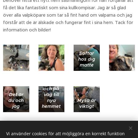
behöver hitta ett nytt hem såsmåningom för han förtjänar att
få det lika fantastiskt som sina kullkompisar. Jag är så glad
över alla valpköpare som tar så fint hand om valparna och jag
förstår att de är älskade och fungerar fint i sina hem. Tack för
information och bilder!
Softar
hos dig
matte
Modig
och på
Det är
väg till
du och
nya
Mysa är
jag
hemmet
viktigt
Share
Vi använder cookies för att möjliggöra en korrekt funktion