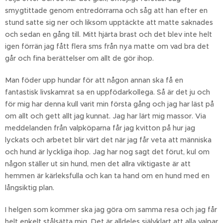
smygtittade genom entredörrarna och såg att han efter en
stund satte sig ner och liksom upptäckte att matte saknades
och sedan en gång till. Mitt hjärta brast och det blev inte helt
igen förrän jag fått flera sms från nya matte om vad bra det
går och fina berättelser om allt de gör ihop.
Man föder upp hundar för att någon annan ska få en
fantastisk livskamrat sa en uppfödarkollega. Så är det ju och
för mig har denna kull varit min första gång och jag har läst på
om allt och gett allt jag kunnat. Jag har lärt mig massor. Via
meddelanden från valpköparna får jag kvitton på hur jag
lyckats och arbetet blir värt det när jag får veta att människa
och hund är lyckliga ihop. Jag har nog sagt det förut, kul om
någon ställer ut sin hund, men det allra viktigaste är att
hemmen är kärleksfulla och kan ta hand om en hund med en
långsiktig plan.
I helgen som kommer ska jag göra om samma resa och jag får
helt enkelt stålsätta mig. Det är alldeles självklart att alla valpar