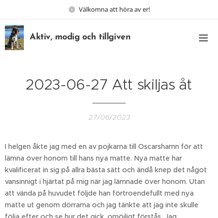
Välkomna att höra av er!
Aktiv, modig och tillgiven
2023-06-27 Att skiljas åt
27/06/2023
I helgen åkte jag med en av pojkarna till Oscarshamn för att
lämna över honom till hans nya matte. Nya matte har
kvalificerat in sig på allra bästa sätt och ändå knep det något
vansinnigt i hjärtat på mig när jag lämnade över honom. Utan
att vända på huvudet följde han förtroendefullt med nya
matte ut genom dörrarna och jag tänkte att jag inte skulle
följa efter och se hur det gick, omöjligt förstås. Jag