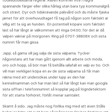
todelidodelisarna regerar. Rasen kommer inte i några
spännande färger eller olika hårlag utan bara typ kommunalgrå
och strävt. Dyr och tidskrävande pälsvård och du måste fjäska
järnet för att överhuvudtaget få tag på någon som faktiskt är
villig att ta sig an hunden. En potentiell köpare som faktiskt
läst så här långt är välkommen att ringa 04:00, för det är då
valpen vaknar på morgonen. Ring på 0707-38808X och sista
numret får man gissa.
Japp, så gärna vill jag sälja de sista valparna. Tycker
någonstans att har man gått igenom allt arbete och möda,
oro och hopp, så bör man få behålla iallafall en valp av tio. Och
vill man verkligen köpa en av de sista valparna så får man
räkna med att undersökas under lupp av den här
kennelmamman och har man läst så här långt kan man googla
sista siffran i telefonnumret så kopplar jag på lögndetektorn
för att starta förhöret, förlåt menar samtalet.
Skämt å sido. Jag måste nog förlika mig med att även Stålis