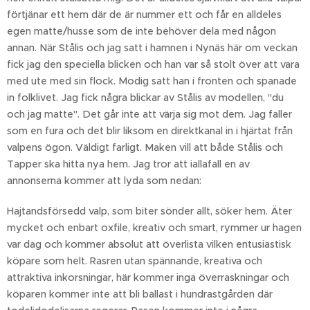
förtjänar ett hem där de är nummer ett och får en alldeles
egen matte/husse som de inte behöver dela med någon
annan. När Stålis och jag satt i hamnen i Nynäs här om veckan
fick jag den speciella blicken och han var så stolt över att vara
med ute med sin flock. Modig satt han i fronten och spanade
in folklivet. Jag fick några blickar av Stålis av modellen, "du
och jag matte". Det går inte att värja sig mot dem. Jag faller
som en fura och det blir liksom en direktkanal in i hjärtat från
valpens ögon. Väldigt farligt. Maken vill att både Stålis och
Tapper ska hitta nya hem. Jag tror att iallafall en av
annonserna kommer att lyda som nedan:
Hajtandsförsedd valp, som biter sönder allt, söker hem. Äter
mycket och enbart oxfile, kreativ och smart, rymmer ur hagen
var dag och kommer absolut att överlista vilken entusiastisk
köpare som helt. Rasren utan spännande, kreativa och
attraktiva inkorsningar, här kommer inga överraskningar och
köparen kommer inte att bli ballast i hundrastgården där