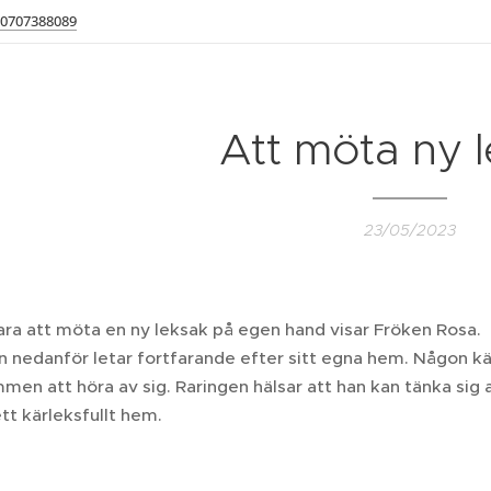
0707388089
Att möta ny 
23/05/2023
ara att möta en ny leksak på egen hand visar Fröken Rosa.
en nedanför letar fortfarande efter sitt egna hem. Någon kär
en att höra av sig. Raringen hälsar att han kan tänka sig 
ett kärleksfullt hem. ❤️