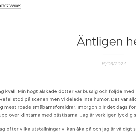
0707388089
Äntligen h
15/03/2024
g kväll. Min högt älskade dotter var bussig och följde med mi
 Refai stod på scenen men vi delade inte humor. Det var al
 mest roade småbarnsföräldrar. Imorgon blir det dags för 
pp över klintarna med bästisarna. Jag är verkligen lycklig 
 jag efter vilka utställningar vi kan åka på och jag är väldig