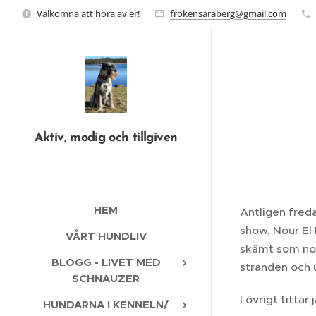
Välkomna att höra av er!
frokensaraberg@gmail.com
Aktiv, modig och tillgiven
HEM
Äntligen freda
show, Nour El
VÅRT HUNDLIV
skämt som nog
BLOGG - LIVET MED
stranden och u
SCHNAUZER
I övrigt tittar
HUNDARNA I KENNELN/