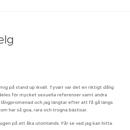
elg
g på stand up ikväll. Tyvärr var det en riktigt dålig
ldeles för mycket sexuella referenser samt andra
långpromenad och jag längtar efter att få gå längs
som har så goa, rara och trogna bästisar.
t sugen på att åka utomlands. Får se vad jag kan hitta.