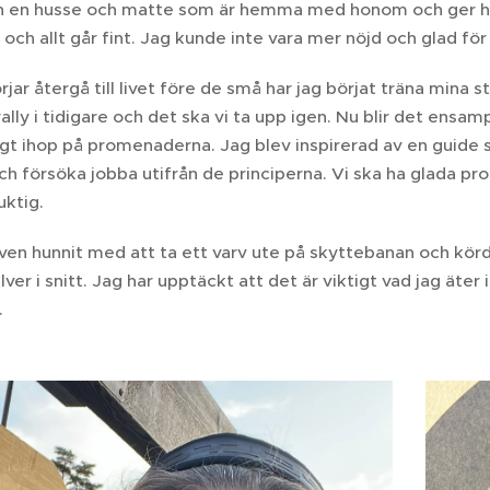
 en husse och matte som är hemma med honom och ger honom
 och allt går fint. Jag kunde inte vara mer nöjd och glad för a
örjar återgå till livet före de små har jag börjat träna mina
 rally i tidigare och det ska vi ta upp igen. Nu blir det ens
oligt ihop på promenaderna. Jag blev inspirerad av en guid
h försöka jobba utifrån de principerna. Vi ska ha glada pr
uktig.
 även hunnit med att ta ett varv ute på skyttebanan och körd
ilver i snitt. Jag har upptäckt att det är viktigt vad jag äte
.