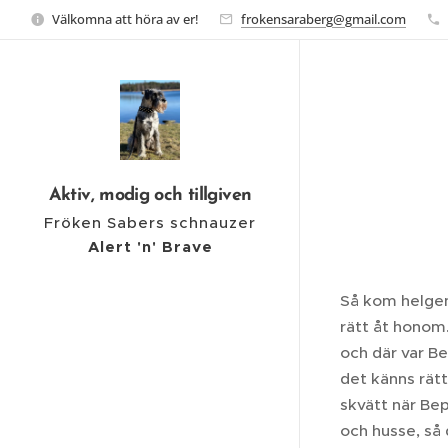
Välkomna att höra av er!
frokensaraberg@gmail.com
Aktiv, modig och tillgiven
Fröken Sabers schnauzer
Alert 'n' Brave
Så kom helgen
rätt åt honom.
och där var Be
det känns rätt
skvätt när Bep
och husse, så