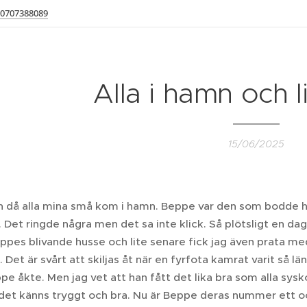
0707388089
Alla i hamn och l
15/06/2025
 då alla mina små kom i hamn. Beppe var den som bodde h
 Det ringde några men det sa inte klick. Så plötsligt en da
ppes blivande husse och lite senare fick jag även prata med 
. Det är svårt att skiljas åt när en fyrfota kamrat varit så 
pe åkte. Men jag vet att han fått det lika bra som alla sys
 det känns tryggt och bra. Nu är Beppe deras nummer ett oc