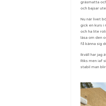
gräsmatta och
och bajsar ute
Nu när livet b
gick en kurs i
och ha lite r
läsa om den oc
få känna sig d
Ikväll har jag
Riks men iaf s
stabil man blir