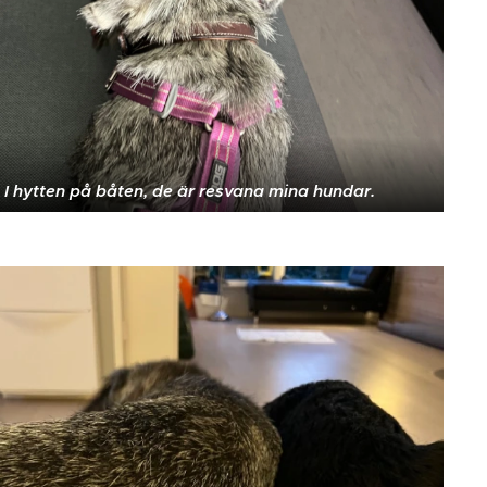
I hytten på båten, de är resvana mina hundar.