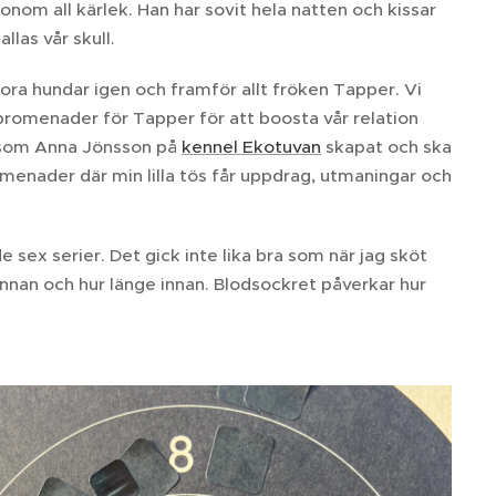
 all kärlek. Han har sovit hela natten och kissar
llas vår skull.
 stora hundar igen och framför allt fröken Tapper. Vi
ampromenader för Tapper för att boosta vår relation
e som Anna Jönsson på
kennel Ekotuvan
skapat och ska
omenader där min lilla tös får uppdrag, utmaningar och
e sex serier. Det gick inte lika bra som när jag sköt
r innan och hur länge innan. Blodsockret påverkar hur