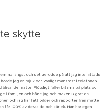
ite skytte
emma längst och det berodde på att jag inte hittade
g hörde jag en mjuk och vänligt mansröst i telefonen
blivande matte. Plötsligt faller bitarna på plats och
länge i familjen och både jag och maken D grät en
konen och jag har fått bilder och rapporter från matte
h får 100% av deras tid och kärlek. Han har egen