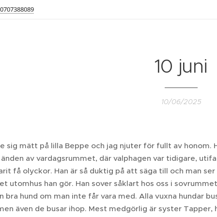
0707388089
10 juni
10/06/2025
e sig mätt på lilla Beppe och jag njuter för fullt av honom. 
 änden av vardagsrummet, där valphagen var tidigare, utifal
rit få olyckor. Han är så duktig på att säga till och man ser
t utomhus han gör. Han sover såklart hos oss i sovrummet n
 en bra hund om man inte får vara med. Alla vuxna hundar b
men även de busar ihop. Mest medgörlig är syster Tapper,