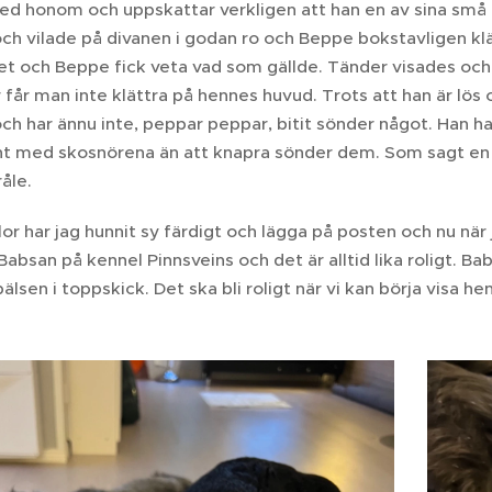
ed honom och uppskattar verkligen att han en av sina små
och vilade på divanen i godan ro och Beppe bokstavligen kl
et och Beppe fick veta vad som gällde. Tänder visades och 
r man inte klättra på hennes huvud. Trots att han är lös o
h har ännu inte, peppar peppar, bitit sönder något. Han ha
unt med skosnörena än att knapra sönder dem. Som sagt en v
råle.
llor har jag hunnit sy färdigt och lägga på posten och nu när 
Babsan på kennel Pinnsveins och det är alltid lika roligt. B
pälsen i toppskick. Det ska bli roligt när vi kan börja visa he