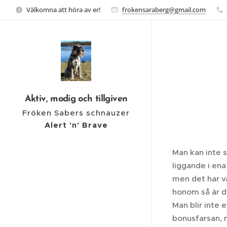
Välkomna att höra av er!
frokensaraberg@gmail.com
Aktiv, modig och tillgiven
Fröken Sabers schnauzer
Alert 'n' Brave
Man kan inte s
liggande i ena
men det har va
honom så är de
Man blir inte
bonusfarsan, 