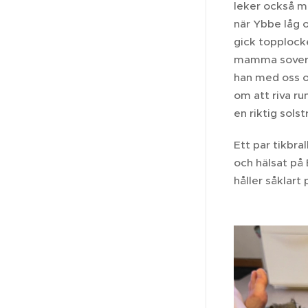
leker också m
när Ybbe låg 
gick topplock
mamma sover få
han med oss oc
om att riva r
en riktig solst
Ett par tikbra
och hälsat på 
håller såklart 