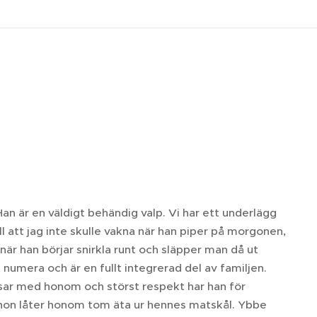
Han är en väldigt behändig valp. Vi har ett underlägg
l att jag inte skulle vakna när han piper på morgonen,
 när han börjar snirkla runt och släpper man då ut
umera och är en fullt integrerad del av familjen.
usar med honom och störst respekt har han för
 hon låter honom tom äta ur hennes matskål. Ybbe